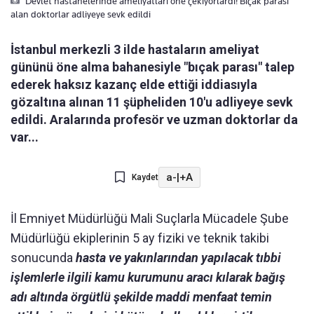
Devlet hastanelerinde ameliyatlari öne çekiyorlardi! Biçak parasi
alan doktorlar adliyeye sevk edildi
İstanbul merkezli 3 ilde hastaların ameliyat
gününü öne alma bahanesiyle "bıçak parası" talep
ederek haksız kazanç elde ettiği iddiasıyla
gözaltına alınan 11 şüpheliden 10'u adliyeye sevk
edildi. Aralarında profesör ve uzman doktorlar da
var...
a-
|
+A
Kaydet
İl Emniyet Müdürlüğü Mali Suçlarla Mücadele Şube
Müdürlüğü ekiplerinin 5 ay fiziki ve teknik takibi
sonucunda
hasta ve yakınlarından yapılacak tıbbi
işlemlerle ilgili kamu kurumunu aracı kılarak bağış
adı altında örgütlü şekilde maddi menfaat temin