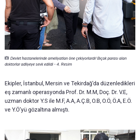
Devlet hastanelerinde ameliyatları öne çekiyorlardı! Bıçak parası alan
doktorlar adliyeye sevk edildi - 4. Resim
Ekipler, İstanbul, Mersin ve Tekirdağ'da düzenledikleri
eş zamanlı operasyonda Prof. Dr. M.M, Doç. Dr. V.E,
uzman doktor Y.S ile M.F, A.A, A.Ç.B, O.B, O.Ö, Ö.A, E.Ö.
ve Y.Ö'yü gözaltına almıştı.