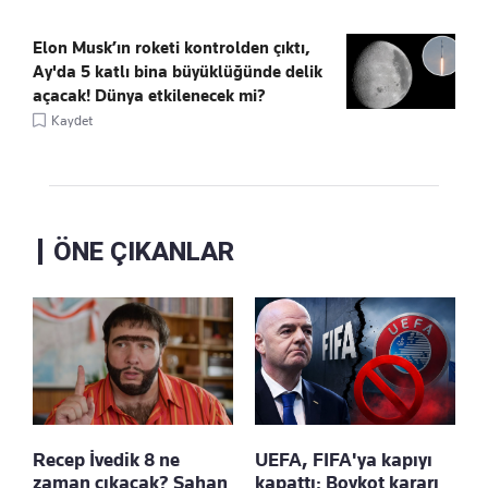
Elon Musk’ın roketi kontrolden çıktı,
Ay'da 5 katlı bina büyüklüğünde delik
açacak! Dünya etkilenecek mi?
Kaydet
ÖNE ÇIKANLAR
Recep İvedik 8 ne
UEFA, FIFA'ya kapıyı
zaman çıkacak? Şahan
kapattı: Boykot kararı