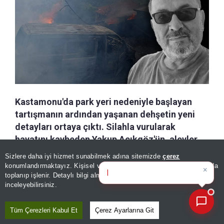
Kastamonu'da park yeri nedeniyle başlayan
tartışmanın ardından yaşanan dehşetin yeni
detayları ortaya çıktı. Silahla vurularak
hayatını kaybeden Yakup Açıkgöz'ün, alevler
içindeki evde mahsur kalan çocukları
Sizlere daha iyi hizmet sunabilmek adına sitemizde
çerez
×
Bugünün öne çıkan manşetleri
kurtarmaya çalışırken saldırganın hedefi
konumlandırmaktayız. Kişisel verileriniz, KVKK ve GDPR kapsamında
ve geliş
|
toplanıp işlenir. Detaylı bilgi almak için
Aydınlatma Metnimizi
olduğu öğrenildi.
📰
Son 30 güne ait haberleri, spor gelişmelerini veya yazar yazılarını sorgulayabilirsiniz.
inceleyebilirsiniz.
a-
|
+A
Özetle
Dinle
Kaydet
Tüm Çerezleri Kabul Et
Çerez Ayarlarına Git