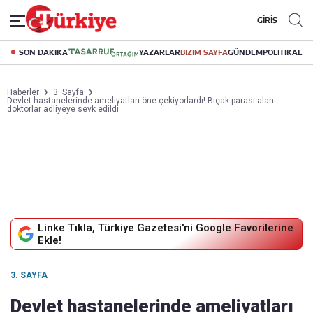
GİRİŞ
SON DAKİKA
YAZARLAR
BİZİM SAYFA
GÜNDEM
POLİTİKA
EK
Haberler
3. Sayfa
Devlet hastanelerinde ameliyatları öne çekiyorlardı! Bıçak parası alan
doktorlar adliyeye sevk edildi
Linke Tıkla, Türkiye Gazetesi'ni Google Favorilerine
Ekle!
3. SAYFA
Devlet hastanelerinde ameliyatları