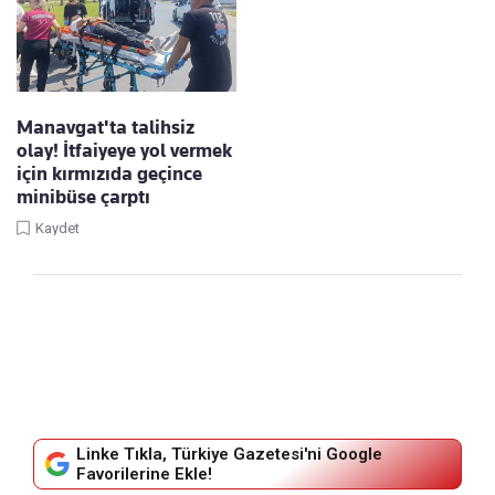
Manavgat'ta talihsiz
olay! İtfaiyeye yol vermek
için kırmızıda geçince
minibüse çarptı
Kaydet
Linke Tıkla, Türkiye Gazetesi'ni Google
Favorilerine Ekle!