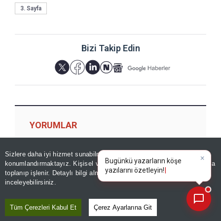
3. Sayfa
Bizi Takip Edin
YORUMLAR
Sizlere daha iyi hizmet sunabilmek adına sitemizde
çerez
×
Bugünkü yazarların köşe
konumlandırmaktayız. Kişisel verileriniz, KVKK ve GDPR kapsamında
yazılarını öz
Yorum için giriş yapın
toplanıp işlenir. Detaylı bilgi almak için
Aydınlatma Metnimizi
📰
Son 30 güne ait haberleri, spor gelişmelerini veya yazar yazılarını sorgulayabilirsiniz.
inceleyebilirsiniz.
Tüm Çerezleri Kabul Et
Çerez Ayarlarına Git