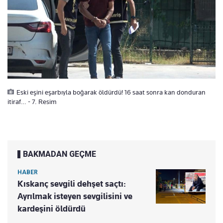
Eski eşini eşarbıyla boğarak öldürdü! 16 saat sonra kan donduran
itiraf… - 7. Resim
BAKMADAN GEÇME
HABER
Kıskanç sevgili dehşet saçtı:
Ayrılmak isteyen sevgilisini ve
kardeşini öldürdü