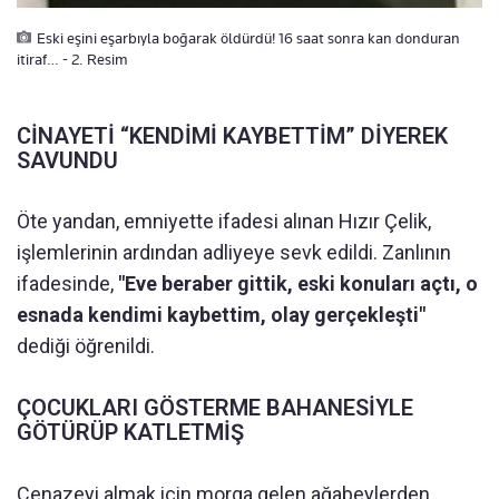
Eski eşini eşarbıyla boğarak öldürdü! 16 saat sonra kan donduran
itiraf… - 2. Resim
CİNAYETİ “KENDİMİ KAYBETTİM” DİYEREK
SAVUNDU
Öte yandan, emniyette ifadesi alınan Hızır Çelik,
işlemlerinin ardından adliyeye sevk edildi. Zanlının
ifadesinde,
"Eve beraber gittik, eski konuları açtı, o
esnada kendimi kaybettim, olay gerçekleşti"
dediği öğrenildi.
ÇOCUKLARI GÖSTERME BAHANESİYLE
GÖTÜRÜP KATLETMİŞ
Cenazeyi almak için morga gelen ağabeylerden