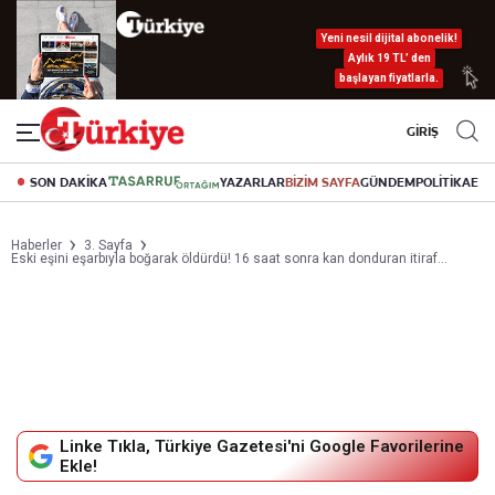
Yeni nesil dijital abonelik!
Aylık 19 TL’ den
başlayan fiyatlarla.
GİRİŞ
SON DAKİKA
YAZARLAR
BİZİM SAYFA
GÜNDEM
POLİTİKA
EK
Haberler
3. Sayfa
Eski eşini eşarbıyla boğarak öldürdü! 16 saat sonra kan donduran itiraf…
Linke Tıkla, Türkiye Gazetesi'ni Google Favorilerine
Ekle!