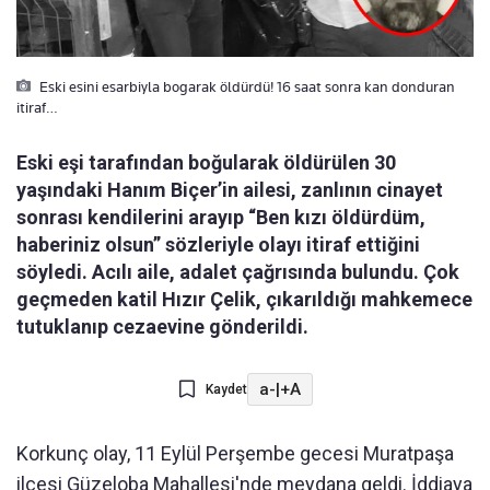
Eski esini esarbiyla bogarak öldürdü! 16 saat sonra kan donduran
itiraf…
Eski eşi tarafından boğularak öldürülen 30
yaşındaki Hanım Biçer’in ailesi, zanlının cinayet
sonrası kendilerini arayıp “Ben kızı öldürdüm,
haberiniz olsun” sözleriyle olayı itiraf ettiğini
söyledi. Acılı aile, adalet çağrısında bulundu. Çok
geçmeden katil Hızır Çelik, çıkarıldığı mahkemece
tutuklanıp cezaevine gönderildi.
a-
|
+A
Kaydet
Korkunç olay, 11 Eylül Perşembe gecesi Muratpaşa
ilçesi Güzeloba Mahallesi'nde meydana geldi. İddiaya