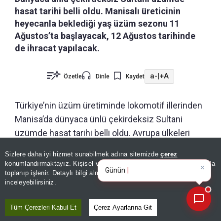
hasat tarihi belli oldu. Manisalı üreticinin
heyecanla beklediği yaş üzüm sezonu 11
Ağustos’ta başlayacak, 12 Ağustos tarihinde
de ihracat yapılacak.
a-
|
+A
Özetle
Dinle
Kaydet
Türkiye’nin üzüm üretiminde lokomotif illerinden
Manisa’da dünyaca ünlü çekirdeksiz Sultani
üzümde hasat tarihi belli oldu. Avrupa ülkeleri
başta olmak üzere dünyanın birçok ülkesinde
Sizlere daha iyi hizmet sunabilmek adına sitemizde
çerez
×
tüketilen Manisa’nın dünyaca ünlü çekirdeksiz
Günün spor, gündem ve
konumlandırmaktayız. Kişisel verileriniz, KVKK ve GDPR kapsamında
ekonomi gelişmelerini an
Sultani üzümü için kesim ve ihracat tarihleri
toplanıp işlenir. Detaylı bilgi almak için
Aydınlatma Metnimizi
📰
Son 30 güne ait haberleri, spor gelişmelerini veya yazar yazılarını sorgulayabilirsiniz.
inceleyebilirsiniz.
belirlendi.
Tüm Çerezleri Kabul Et
Çerez Ayarlarına Git