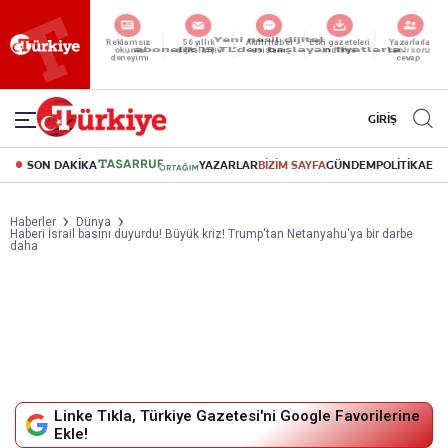
Yeni nesil dijital
abonelik 19 TL’den başlayan fiyatlarla.
GİRİŞ
SON DAKİKA
YAZARLAR
BİZİM SAYFA
GÜNDEM
POLİTİKA
EK
Haberler
Dünya
Haberi İsrail basını duyurdu! Büyük kriz! Trump'tan Netanyahu'ya bir darbe
daha
Linke Tıkla, Türkiye Gazetesi'ni Google Favorilerine
Ekle!