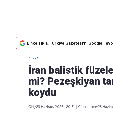
Takip Edin
Favori mecralarınızda haber
akışımıza ulaşın
Linke Tıkla, Türkiye Gazetesi'ni Google Favor
DÜNYA
İran balistik füze
mi? Pezeşkiyan ta
koydu
Giriş:
23 Haziran, 2026 - 20:51
|
Güncelleme:
23 Hazira