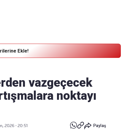
Haber Verin
Editör masamıza bilgi ve materyal
göndermek için
tıklayın
ilerine Ekle!
lerden vazgeçecek
rtışmalara noktayı
n, 2026 - 20:51
Paylaş