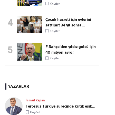
Kaydet
Çocuk hasreti için evlerini
4
sattılar! 34 yıl sonra...
Kaydet
F.Bahçe'den yıldız golcü için
5
40 milyon avro!
Kaydet
YAZARLAR
İsmail Kapan
Terörsüz Türkiye sürecinde kritik eşik…
Kaydet