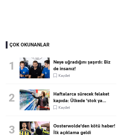
Kaçırmayın
Ücretsiz üye olun, gündemi
şekillendiren gelişmeleri önce siz duyun
ÇOK OKUNANLAR
Neye uğradığını şaşırdı: Biz
1
de insanız!
Kaydet
Haftalarca sürecek felaket
2
kapıda: Ülkede 'stok ya...
Kaydet
Oosterwolde'den kötü haber!
3
İlk açıklama geldi