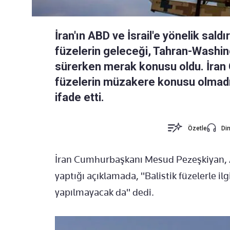
İran'ın ABD ve İsrail'e yönelik saldı
füzelerin geleceği, Tahran-Washi
sürerken merak konusu oldu. İran
füzelerin müzakere konusu olmadı
ifade etti.
Özetle
Din
İran Cumhurbaşkanı Mesud Pezeşkiyan, A
yaptığı açıklamada, "Balistik füzelerle il
yapılmayacak da" dedi.