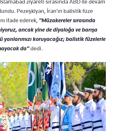
slamabad ziyareti sırasında ABD ile devam
undu. Pezeşkiyan, İran’ın balistik füze
nı ifade ederek,
"Müzakereler sırasında
miyoruz, ancak yine de diyaloğa ve barışa
yanlarımızı koruyacağız; balistik füzelerle
lmayacak da"
dedi.