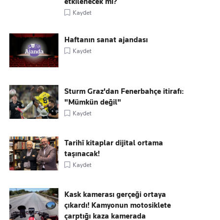
etkilenecek mi?
Kaydet
Haftanın sanat ajandası
Kaydet
Sturm Graz'dan Fenerbahçe itirafı:
"Mümkün değil"
Kaydet
Tarihî kitaplar dijital ortama
taşınacak!
Kaydet
Kask kamerası gerçeği ortaya
çıkardı! Kamyonun motosiklete
çarptığı kaza kamerada