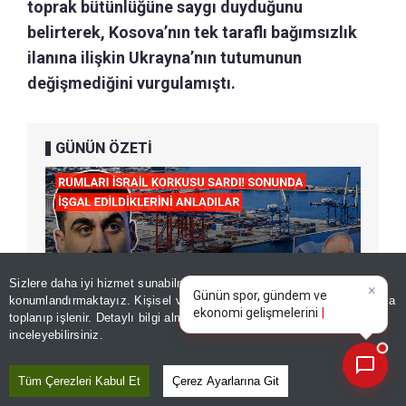
toprak bütünlüğüne saygı duyduğunu
belirterek, Kosova’nın tek taraflı bağımsızlık
ilanına ilişkin Ukrayna’nın tutumunun
değişmediğini vurgulamıştı.
GÜNÜN ÖZETİ
×
Günün spor, gündem ve
Sizlere daha iyi hizmet sunabilmek adına sitemizde
çerez
ekonomi gelişmelerini analiz
konumlandırmaktayız. Kişisel verileriniz, KVKK ve GDPR kapsamında
edin!
toplanıp işlenir. Detaylı bilgi almak için
Aydınlatma Metnimizi
📰
Son 30 güne ait haberleri, spor gelişmelerini veya yazar yazılarını sorgulayabilirsiniz.
inceleyebilirsiniz.
Tüm Çerezleri Kabul Et
Çerez Ayarlarına Git
ÖNERİLEN HABERLER