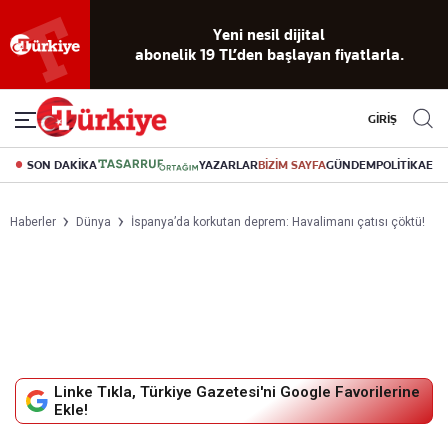
Yeni nesil dijital
abonelik 19 TL’den başlayan fiyatlarla.
GİRİŞ
SON DAKİKA
YAZARLAR
BİZİM SAYFA
GÜNDEM
POLİTİKA
EK
Haberler
Dünya
İspanya’da korkutan deprem: Havalimanı çatısı çöktü!
Linke Tıkla, Türkiye Gazetesi'ni Google Favorilerine
Ekle!