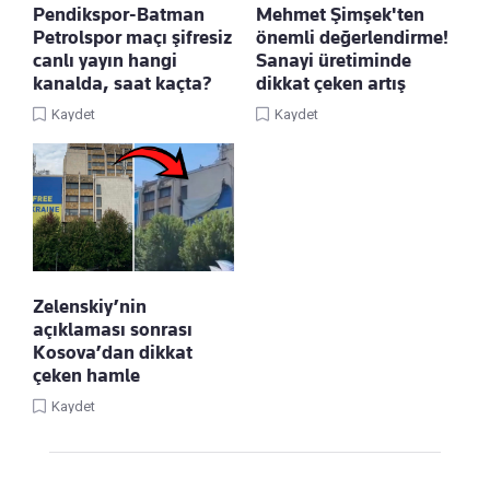
Pendikspor-Batman
Mehmet Şimşek'ten
Petrolspor maçı şifresiz
önemli değerlendirme!
canlı yayın hangi
Sanayi üretiminde
kanalda, saat kaçta?
dikkat çeken artış
Kaydet
Kaydet
Zelenskiy’nin
açıklaması sonrası
Kosova’dan dikkat
çeken hamle
Kaydet