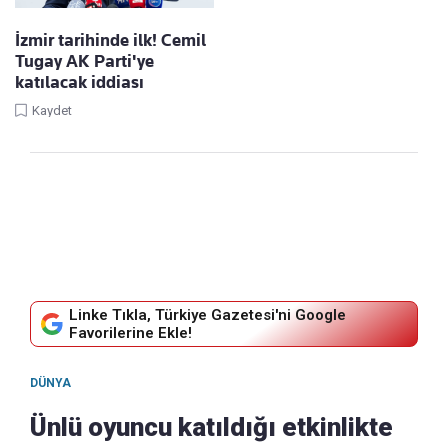
İzmir tarihinde ilk! Cemil
Tugay AK Parti'ye
katılacak iddiası
Kaydet
Linke Tıkla, Türkiye Gazetesi'ni Google
Favorilerine Ekle!
DÜNYA
Ünlü oyuncu katıldığı etkinlikte