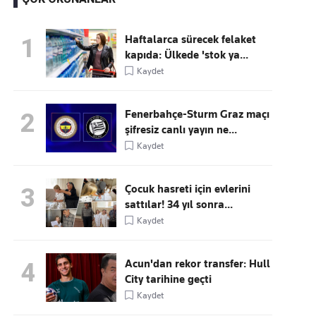
Haftalarca sürecek felaket
1
kapıda: Ülkede 'stok ya...
Kaçırmayın
Kaydet
Ücretsiz üye olun, gündemi
şekillendiren gelişmeleri önce siz duyun
Fenerbahçe-Sturm Graz maçı
2
şifresiz canlı yayın ne...
Kaydet
Çocuk hasreti için evlerini
3
sattılar! 34 yıl sonra...
Kaydet
Acun'dan rekor transfer: Hull
4
City tarihine geçti
Kaydet