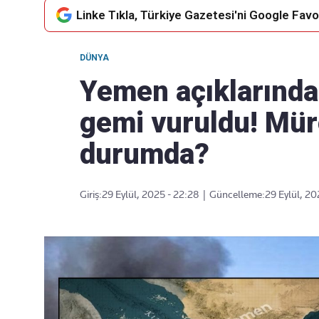
Linke Tıkla, Türkiye Gazetesi'ni Google Favor
DÜNYA
Takip Edin
Favori mecralarınızda haber
Yemen açıklarında
akışımıza ulaşın
gemi vuruldu! Mür
durumda?
Giriş:
29 Eylül, 2025 - 22:28
|
Güncelleme:
29 Eylül, 20