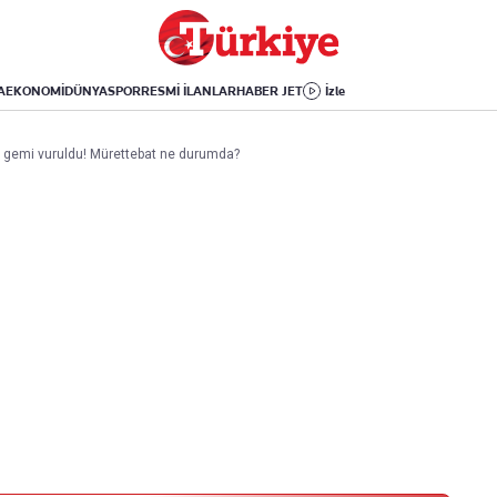
Dünya
Yaşam
Kültür-Sanat
Orta Doğu
Sağlık
Sinema
Avrupa
Hava Durumu
Arkeoloji
A
EKONOMİ
DÜNYA
SPOR
RESMİ İLANLAR
HABER JET
İzle
Amerika
Yemek
Kitap
Afrika
Seyahat
Tarih
ı gemi vuruldu! Mürettebat ne durumda?
İsrail-Gazze
Aktüel
Uygulamalar