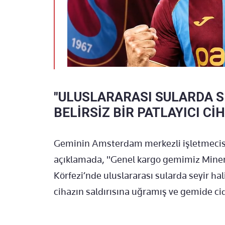
"ULUSLARARASI SULARDA S
BELİRSİZ BİR PATLAYICI Cİ
Geminin Amsterdam merkezli işletmecisi S
açıklamada, "Genel kargo gemimiz Mine
Körfezi’nde uluslararası sularda seyir hal
cihazın saldırısına uğramış ve gemide ci