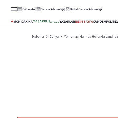
Gündem
Ekonomi
Spor
E-Gazete
Gazete Aboneliği
Dijital Gazete Aboneliği
Politika
Borsa
Futbol
Eğitim
Altın
Puan Durumu
SON DAKİKA
YAZARLAR
BİZİM SAYFA
GÜNDEM
POLİTİK
Döviz
Fikstür
Hisse Senedi
Şampiyonlar Ligi
Haberler
Dünya
Yemen açıklarında Hollanda bandıral
Kripto Para
Avrupa Ligi
Emlak
Basketbol
T-Otomobil
Turizm
Yazarlar
Diğer Kategoriler
Kurumsal
Bugünün Yazarları
Magazin
Hakkımızda
Tüm Yazarlar
Teknoloji
İletişim
Resmî Ilanlar
Künye
Haberler
Gazete Aboneliği
Foto Haber
Danışma Telefonları
Video Galeri
Yasal
Reklam Ver