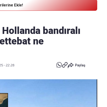
ilerine Ekle!
Haber Verin
Editör masamıza bilgi ve materyal
 Hollanda bandıralı
göndermek için
tıklayın
ettebat ne
25 - 22:28
Paylaş