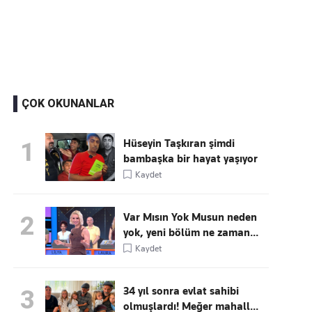
Kaçırmayın
Ücretsiz üye olun, gündemi
şekillendiren gelişmeleri önce siz duyun
ÇOK OKUNANLAR
Hüseyin Taşkıran şimdi
1
bambaşka bir hayat yaşıyor
Kaydet
Var Mısın Yok Musun neden
2
yok, yeni bölüm ne zaman...
Kaydet
34 yıl sonra evlat sahibi
3
olmuşlardı! Meğer mahall...