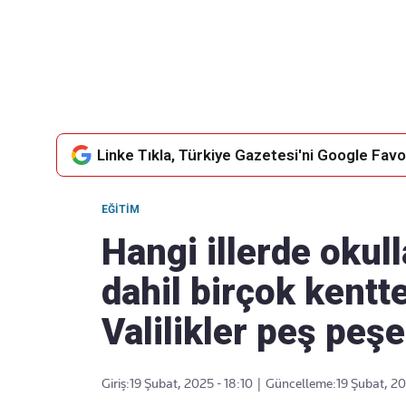
Takip Edin
Favori mecralarınızda haber
akışımıza ulaşın
Linke Tıkla, Türkiye Gazetesi'ni Google Favor
EĞITIM
Hangi illerde okull
dahil birçok kentt
Valilikler peş peş
Giriş:
19 Şubat, 2025 - 18:10
|
Güncelleme:
19 Şubat, 20