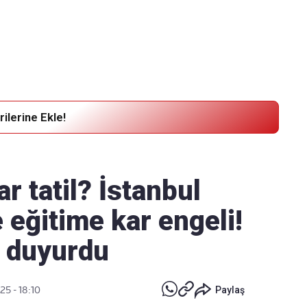
Haber Verin
Editör masamıza bilgi ve materyal
göndermek için
tıklayın
ilerine Ekle!
ar tatil? İstanbul
e eğitime kar engeli!
e duyurdu
25 - 18:10
Paylaş