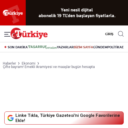
Yeni nesil dijital
abonelik 19 TL’den başlayan fiyatlarla.
GİRİŞ
SON DAKİKA
YAZARLAR
BİZİM SAYFA
GÜNDEM
POLİTİKA
EK
Haberler
Ekonomi
Çifte bayram! Emekli ikramiyesi ve maaşlar bugün hesapta
Linke Tıkla, Türkiye Gazetesi'ni Google Favorilerine
Ekle!