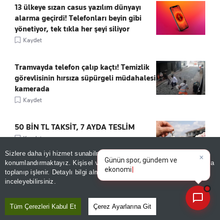
13 ülkeye sızan casus yazılım dünyayı
alarma geçirdi! Telefonları beyin gibi
yönetiyor, tek tıkla her şeyi siliyor
Kaydet
Tramvayda telefon çalıp kaçtı! Temizlik
görevlisinin hırsıza süpürgeli müdahalesi
kamerada
Kaydet
50 BİN TL TAKSİT, 7 AYDA TESLİM
Kaydet
×
Günün spor, gündem ve
Sizlere daha iyi hizmet sunabilmek adına sitemizde
çerez
ekonomi gelişmelerini analiz
konumlandırmaktayız. Kişisel verileriniz, KVKK ve GDPR kapsamında
edin!
toplanıp işlenir. Detaylı bilgi almak için
Aydınlatma Metnimizi
📰
Son 30 güne ait haberleri, spor gelişmelerini veya yazar yazılarını sorgulayabilirsiniz.
inceleyebilirsiniz.
Tüm Çerezleri Kabul Et
Çerez Ayarlarına Git
ÖNE ÇIKANLAR