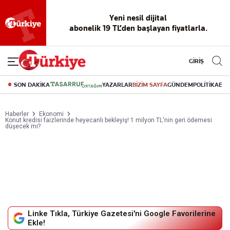
Yeni nesil dijital
abonelik 19 TL’den başlayan fiyatlarla.
GİRİŞ
SON DAKİKA
YAZARLAR
BİZİM SAYFA
GÜNDEM
POLİTİKA
EK
Haberler
Ekonomi
Konut kredisi faizlerinde heyecanlı bekleyiş! 1 milyon TL'nin geri ödemesi
düşecek mi?
Linke Tıkla, Türkiye Gazetesi'ni Google Favorilerine
Ekle!