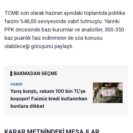
TCMB son olarak haziran ayındaki toplantıda politika
faizini %46,00 seviyesinde sabit tutmuştu. Yarınki
PPK öncesinde bazı kurumlar ve analistler, 300-350
baz puanlık faiz indiriminin de söz konusu
olabileceği görüşünü paylaştı.
BAKMADAN GEÇME
HABER
Yarış kızıştı, rakam 100 bin TL’ye
koşuyor! Faizsiz kredi kullanırken
bunlara dikkat
KARAR METNİNDEKİ MESAJLAR