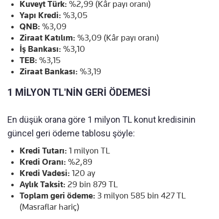
Kuveyt Türk:
%2,99 (Kâr payı oranı)
Yapı Kredi:
%3,05
QNB:
%3,09
Ziraat Katılım:
%3,09 (Kâr payı oranı)
İş Bankası:
%3,10
TEB:
%3,15
Ziraat Bankası:
%3,19
1 MİLYON TL'NİN GERİ ÖDEMESİ
En düşük orana göre 1 milyon TL konut kredisinin
güncel geri ödeme tablosu şöyle:
Kredi Tutarı:
1 milyon TL
Kredi Oranı:
%2,89
Kredi Vadesi:
120 ay
Aylık Taksit:
29 bin 879 TL
Toplam geri ödeme:
3 milyon 585 bin 427 TL
(Masraflar hariç)