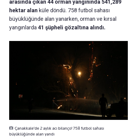
arasında çıkan 44 orman yangınında 541,289
hektar alan
küle döndü.
758 futbol sahası
büyüklüğünde alan yanarken, orman ve kırsal
yangınlarda
41 şüpheli gözaltına alındı.
Çanakkale’de 2 aylık acı bilanço! 758 futbol sahası
büyüklüğünde alan yandı