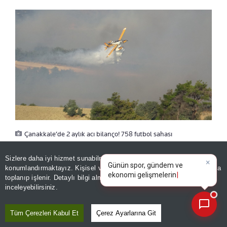
Çanakkale’de 2 aylık acı bilanço! 758 futbol sahası
büyüklüğünde alan yandı
×
Günün spor, gündem ve
Sizlere daha iyi hizmet sunabilmek adına sitemizde
çerez
ekonomi gelişmelerini analiz
konumlandırmaktayız. Kişisel verileriniz, KVKK ve GDPR kapsamında
edin!
|
toplanıp işlenir. Detaylı bilgi almak için
Aydınlatma Metnimizi
SON YANGIN EZİNE'DE ÇIKMIŞTI
📰
Son 30 güne ait haberleri, spor gelişmelerini veya yazar yazılarını sorgulayabilirsiniz.
inceleyebilirsiniz.
Son olarak Çanakkale'nin Ezine ilçesinde
Tüm Çerezleri Kabul Et
Çerez Ayarlarına Git
ormanlık alanda yangın çıkmıştı. 4 Ağustos’ta