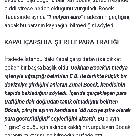
ciddi strese neden olduğunu vurguladı. Böcek
ifadesinde ayrıca
"1 milyon euro"
ifadesinin geçtiğini,
ancak bu paranın kaynağını bilmediğini söyledi.
KAPALIÇARŞI'DA 'ŞİFRELİ' PARA TRAFİĞİ
İfadede İstanbul’daki Kapalıçarşı detayı ise dikkat
çeken bir başka başlık oldu.
Gökhan Böcek’in medya
işleriyle uğraştığı belirtilen E.B. ile birlikte küçük bir
dövizciye girdiğini anlatan Zuhal Böcek, kendisinin
kapıda beklediğini söyledi. İçeride gerçekleşen para
trafiğine dair doğrudan tanık olmadığını belirten
Böcek, çıkışta eşinin kendisine "dövizciye şifre olarak
para gösterildiğini" söylediğini aktardı.
Bu olayın
"ilginç" olduğu için aklında kaldığını vurgulayan Böcek,
paranın miktarını ise bilmediğini ifade etti.