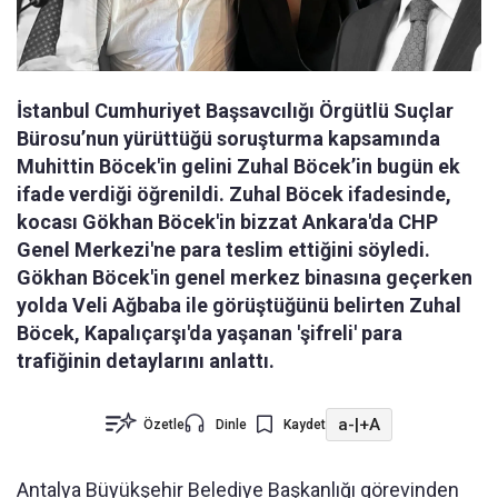
İstanbul Cumhuriyet Başsavcılığı Örgütlü Suçlar
Bürosu’nun yürüttüğü soruşturma kapsamında
Muhittin Böcek'in gelini Zuhal Böcek’in bugün ek
ifade verdiği öğrenildi. Zuhal Böcek ifadesinde,
kocası Gökhan Böcek'in bizzat Ankara'da CHP
Genel Merkezi'ne para teslim ettiğini söyledi.
Gökhan Böcek'in genel merkez binasına geçerken
yolda Veli Ağbaba ile görüştüğünü belirten Zuhal
Böcek, Kapalıçarşı'da yaşanan 'şifreli' para
trafiğinin detaylarını anlattı.
a-
|
+A
Özetle
Dinle
Kaydet
Antalya Büyükşehir Belediye Başkanlığı görevinden