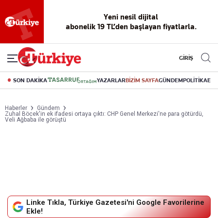
Yeni nesil dijital
abonelik 19 TL’den başlayan fiyatlarla.
GİRİŞ
SON DAKİKA
YAZARLAR
BİZİM SAYFA
GÜNDEM
POLİTİKA
EK
Haberler
Gündem
Zuhal Böcek'in ek ifadesi ortaya çıktı: CHP Genel Merkezi'ne para götürdü,
Veli Ağbaba ile görüştü
Linke Tıkla, Türkiye Gazetesi'ni Google Favorilerine
Ekle!