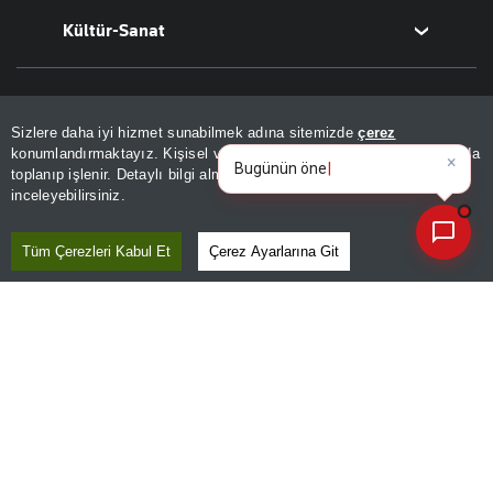
Kültür-Sanat
Turizm
Basketbol
Afrika
Hava Durumu
İsrail-Gazze
Yemek
Sinema
Bizim Sayfa
Seyahat
Arkeoloji
Sizlere daha iyi hizmet sunabilmek adına sitemizde
çerez
×
Bugünün öne çıkan manşetleri
Aktüel
Kitap
Namaz Vakitleri
konumlandırmaktayız. Kişisel verileriniz, KVKK ve GDPR kapsamında
ve gelişmeleri nele
toplanıp işlenir. Detaylı bilgi almak için
Aydınlatma Metnimizi
📰
Yazarlar
Son 30 güne ait haberleri, spor gelişmelerini veya yazar yazılarını sorgulayabilirsiniz.
Tarih
Sesli Yayınlar
inceleyebilirsiniz.
Bugünün Yazarları
Tüm Çerezleri Kabul Et
Çerez Ayarlarına Git
Diğer Kategoriler
Tüm Yazarlar
Magazin
Kurumsal
Teknoloji
Resmî Ilanlar
Hakkımızda
Uygulamalar
Haberler
İletişim
Foto Haber
Künye