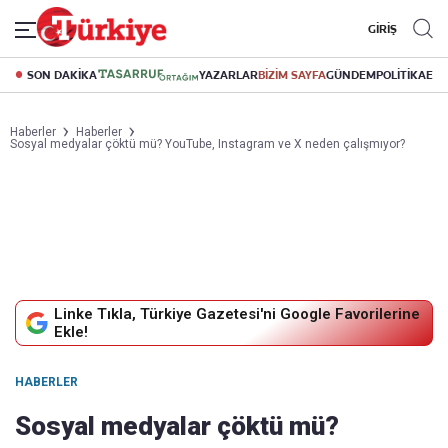
GİRİŞ
SON DAKİKA
YAZARLAR
BİZİM SAYFA
GÜNDEM
POLİTİKA
EK
Haberler
Haberler
Sosyal medyalar çöktü mü? YouTube, Instagram ve X neden çalışmıyor?
Linke Tıkla, Türkiye Gazetesi'ni Google Favorilerine
Ekle!
HABERLER
Sosyal medyalar çöktü mü?