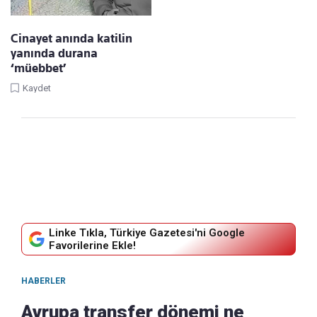
Cinayet anında katilin
yanında durana
‘müebbet’
Kaydet
Linke Tıkla, Türkiye Gazetesi'ni Google
Favorilerine Ekle!
HABERLER
Avrupa transfer dönemi ne