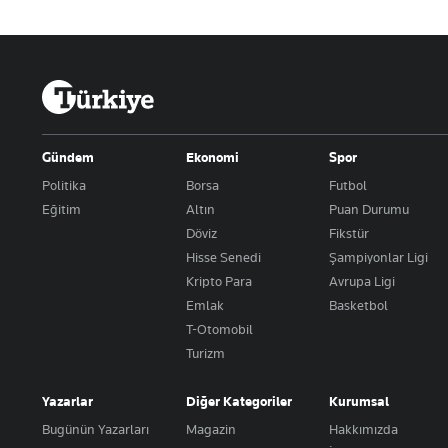
Gündem
Ekonomi
Spor
Politika
Borsa
Futbol
Eğitim
Altın
Puan Durumu
Döviz
Fikstür
Hisse Senedi
Şampiyonlar Ligi
Kripto Para
Avrupa Ligi
Emlak
Basketbol
T-Otomobil
Turizm
Yazarlar
Diğer Kategoriler
Kurumsal
Bugünün Yazarları
Magazin
Hakkımızda