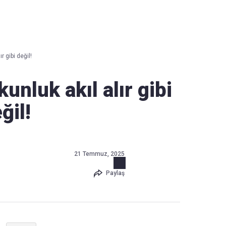
Haber Verin
Editör masamıza bilgi ve materyal
r gibi değil!
göndermek için
tıklayın
unluk akıl alır gibi
ğil!
21 Temmuz, 2025
Paylaş