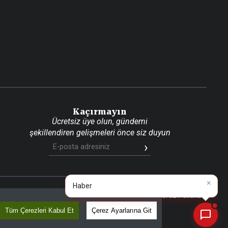
Kaçırmayın
Ücretsiz üye olun, gündemi
şekillendiren gelişmeleri önce siz duyun
×
Bug
📰
Son 30 güne ait haberleri, spor gelişmelerini veya yazar yazılarını sorgulayabilirsiniz.
aritası
RSS
KVKK Aydınlatma Metni
Gizlilik Politikası
Çerez Politikası
Tüm Çerezleri Kabul Et
Çerez Ayarlarına Git