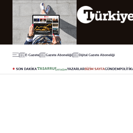
Gündem
Ekonomi
Spor
Politika
Borsa
Futbol
Eğitim
Altın
Puan Durumu
Döviz
Fikstür
Hisse Senedi
Şampiyonlar Ligi
Kripto Para
Avrupa Ligi
Emlak
Basketbol
E-Gazete
Gazete Aboneliği
Dijital Gazete Aboneliği
T-Otomobil
Turizm
SON DAKİKA
YAZARLAR
BİZİM SAYFA
GÜNDEM
POLİTİK
Yazarlar
Diğer Kategoriler
Kurumsal
Bugünün Yazarları
Magazin
Hakkımızda
Tüm Yazarlar
Teknoloji
İletişim
Resmî Ilanlar
Künye
Haberler
Gazete Aboneliği
Foto Haber
Danışma Telefonları
Video Galeri
Yasal
Reklam Ver