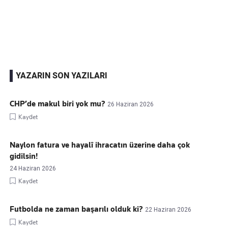
Kaçırmayın
Ücretsiz üye olun, gündemi
şekillendiren gelişmeleri önce siz duyun
YAZARIN SON YAZILARI
CHP’de makul biri yok mu?
26 Haziran 2026
Kaydet
Naylon fatura ve hayalî ihracatın üzerine daha çok
gidilsin!
24 Haziran 2026
Kaydet
Futbolda ne zaman başarılı olduk ki?
22 Haziran 2026
Kaydet