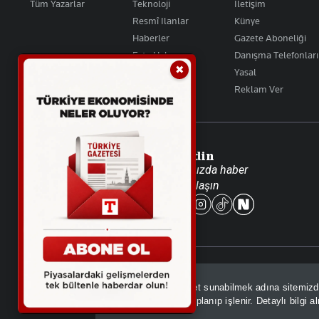
Tüm Yazarlar
Teknoloji
İletişim
Resmî Ilanlar
Künye
Haberler
Gazete Aboneliği
Foto Haber
Danışma Telefonları
✖
Video Galeri
Yasal
Reklam Ver
Takip Edin
Favori mecralarınızda haber
akışımıza ulaşın
© 2026 İhlas Medya Grubu. Tüm Hakları Saklıdır
Sizlere daha iyi hizmet sunabilmek adına sitemiz
GDPR kapsamında toplanıp işlenir. Detaylı bilgi a