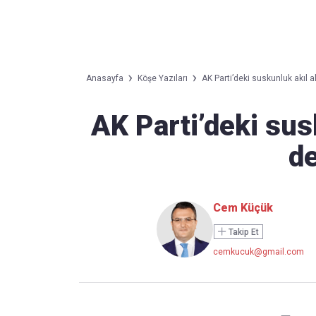
Takip Edin
Favori mecralarınızda haber
Anasayfa
Köşe Yazıları
AK Parti’deki suskunluk akıl alı
akışımıza ulaşın
AK Parti’deki susk
de
Cem Küçük
Takip Et
cemkucuk@gmail.com