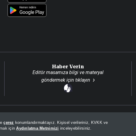
Haber Verin
Editör masamıza bilgi ve materyal
göndermek için
tıklayın
Son Dakika
Site H
de
çerez
konumlandırmaktayız. Kişisel verileriniz, KVKK ve
lmak için
Aydınlatma Metnimizi
inceleyebilirsiniz.