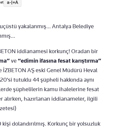
a-
|
+A
et
suçüstü yakalanmış... Antalya Belediye
nmış...
ZBETON iddianamesi korkunç! Oradan bir
rma”
ve
“edimin ifasına fesat karıştırma”
ne İZBETON AŞ eski Genel Müdürü Heval
20'si tutuklu 44 şüpheli hakkında aynı
erde şüphelilerin kamu ihalelerine fesat
r alırken, hazırlanan iddianameler, ilgili
zetesi)
kişi dolandırılmış. Korkunç bir yolsuzluk