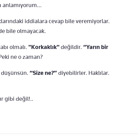
en anlamıyorum...
larındaki iddialara cevap bile veremiyorlar.
de bile olmayacak.
vabı olmalı.
"Korkaklık"
değildir.
“Yarın bir
 Peki ne o zaman?
ri düşünsün.
“Size ne?”
diyebilirler. Haklılar.
 gibi değil!..