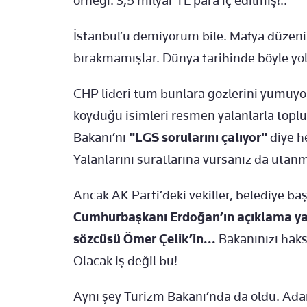
örneği. 3,5 milyar TL para iç edilmiş!..
İstanbul’u demiyorum bile. Mafya düzen
bırakmamışlar. Dünya tarihinde böyle yols
CHP lideri tüm bunlara gözlerini yumuyor 
koyduğu isimleri resmen yalanlarla toplu
Bakanı’nı
"LGS sorularını çalıyor"
diye he
Yalanlarını suratlarına vursanız da utanm
Ancak AK Parti’deki vekiller, belediye baş
Cumhurbaşkanı Erdoğan’ın açıklama yap
sözcüsü Ömer Çelik’in...
Bakanınızı haks
Olacak iş değil bu!
Aynı şey Turizm Bakanı’nda da oldu. Ad