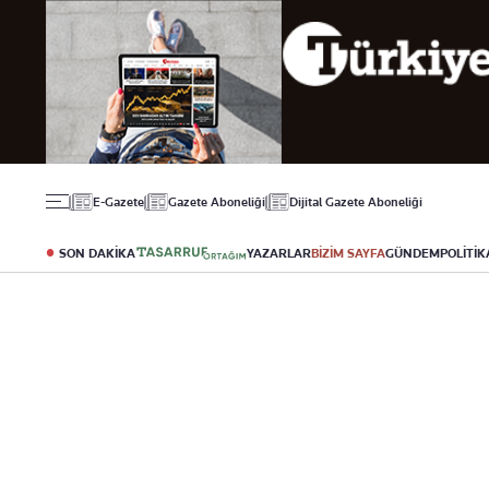
Gündem
Ekonomi
Spor
Politika
Borsa
Futbol
Eğitim
Altın
Puan Durumu
Döviz
Fikstür
Hisse Senedi
Şampiyonlar Ligi
Kripto Para
Avrupa Ligi
Emlak
Basketbol
E-Gazete
Gazete Aboneliği
Dijital Gazete Aboneliği
T-Otomobil
Turizm
SON DAKİKA
YAZARLAR
BİZİM SAYFA
GÜNDEM
POLİTİK
Yazarlar
Diğer Kategoriler
Kurumsal
Bugünün Yazarları
Magazin
Hakkımızda
Tüm Yazarlar
Teknoloji
İletişim
Resmî Ilanlar
Künye
Haberler
Gazete Aboneliği
Foto Haber
Danışma Telefonları
Video Galeri
Yasal
Reklam Ver