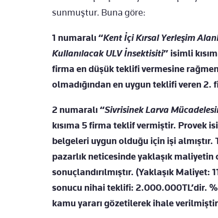
sunmuştur. Buna göre:
1 numaralı
“
Kent İçi Kırsal Yerleşim Ala
Kullanılacak ULV İnsektisiti
” isimli kısım
firma en düşük teklifi vermesine rağmen, 
olmadığından en uygun teklifi veren 2. f
2 numaralı
“
Sivrisinek Larva Mücadelesi
kısıma 5 firma teklif vermiştir. Provek is
belgeleri uygun olduğu için işi almıştır. 
pazarlık neticesinde yaklaşık maliyetin 
sonuçlandırılmıştır. (Yaklaşık Maliyet: 
sonucu nihai teklifi: 2.000.000TL’dir. 
kamu yararı gözetilerek ihale verilmiştir