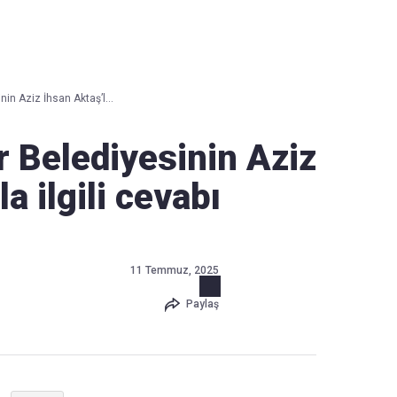
Haber Verin
Editör masamıza bilgi ve materyal
in Aziz İhsan Aktaş’l...
göndermek için
tıklayın
 Belediyesinin Aziz
a ilgili cevabı
11 Temmuz, 2025
Paylaş