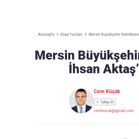
Takip Edin
Favori mecralarınızda haber
Anasayfa
Köşe Yazıları
Mersin Büyükşehir Belediyesin
akışımıza ulaşın
Mersin Büyükşehir
İhsan Aktaş’l
Cem Küçük
Takip Et
cemkucuk@gmail.com