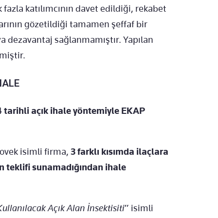
fazla katılımcının davet edildiği, rekabet
arının gözetildiği tamamen şeffaf bir
eya dezavantaj sağlanmamıştır. Yapılan
miştir.
HALE
4 tarihli açık ihale yöntemiyle EKAP
rovek isimli firma,
3 farklı kısımda ilaçlara
un teklifi sunamadığından ihale
llanılacak Açık Alan İnsektisiti
” isimli