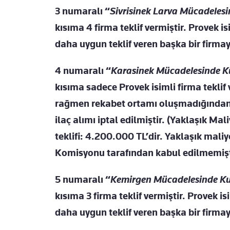
3 numaralı
“
Sivrisinek Larva Mücadelesi
kısıma 4 firma teklif vermiştir. Provek i
daha uygun teklif veren başka bir firmaya
4 numaralı “
Karasinek Mücadelesinde Kul
kısıma sadece Provek isimli firma tekli
rağmen rekabet ortamı oluşmadığından,
ilaç alımı iptal edilmiştir. (Yaklaşık Ma
teklifi: 4.200.000 TL’dir. Yaklaşık mal
Komisyonu tarafından kabul edilmemişt
5 numaralı
“
Kemirgen Mücadelesinde Ku
kısıma 3 firma teklif vermiştir. Provek i
daha uygun teklif veren başka bir firmaya