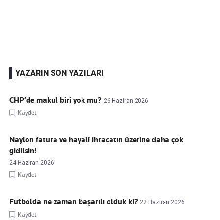
Kaçırmayın
Ücretsiz üye olun, gündemi
şekillendiren gelişmeleri önce siz duyun
YAZARIN SON YAZILARI
CHP’de makul biri yok mu?
26 Haziran 2026
Kaydet
Naylon fatura ve hayalî ihracatın üzerine daha çok
gidilsin!
24 Haziran 2026
Kaydet
Futbolda ne zaman başarılı olduk ki?
22 Haziran 2026
Kaydet