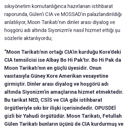
sıkıyönetim komutanlığınca hazırlanan istihbarat
raporunda, Gülen’i CIA ve MOSSAD’ın palazlandırıldığı
anlatılıyor, Moon Tarikatı'nın dinler arası diyalog ve
hoşgörü adı altında Siyonizm'e nasıl hizmet ettiği şu
sözlerle aktarılıyordu;
“Moon Tarikatı'nın ortağı CIA'in kurduğu Kore'deki
CIA temsilcisi ise Albay Bo Hi Pak'tır. Bo Hi Pak da
Moon Tarikatı'nın en güçlü üyesidir. Onun
vasıtasıyla Güney Kore Amerikan vesayetine
girmiştir. Dinler arası diyalog ve hoşgörü adı
altında Siyonizm'in amaçlarına hizmet etmektedir.
Bu tarikat NED, CSİS ve CIA gibi istihbarat
örgütleriyle sıkı bir ilişki içerisindedir. OPUSDEİ
gizli bir Yahudi örgütüdür. Moon Tarikatı, Fetullah
Gülen Tarikatı bunların üçünü de CIA kurdurmuş ve