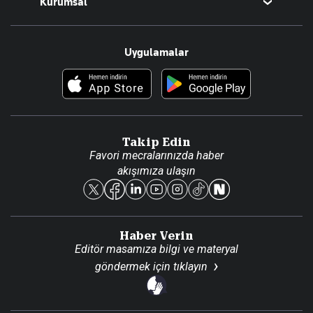
Kurumsal
Teknoloji
Resmî Ilanlar
Hakkımızda
Uygulamalar
Haberler
İletişim
Foto Haber
Künye
Video Galeri
Gazete Aboneliği
Danışma Telefonları
Takip Edin
Favori mecralarınızda haber
Yasal
akışımıza ulaşın
Reklam Ver
Haber Verin
Editör masamıza bilgi ve materyal
göndermek için
tıklayın