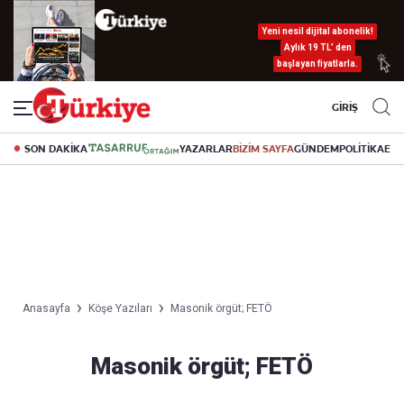
Yeni nesil dijital abonelik!
Aylık 19 TL’ den
başlayan fiyatlarla.
GİRİŞ
SON DAKİKA
YAZARLAR
BİZİM SAYFA
GÜNDEM
POLİTİKA
EK
Anasayfa
Köşe Yazıları
Masonik örgüt; FETÖ
Masonik örgüt; FETÖ