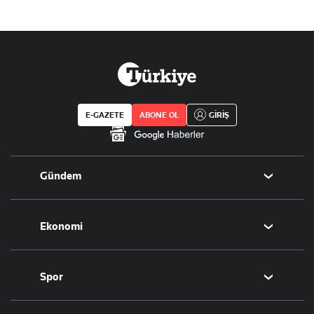
E-GAZETE
ABONE OL
GİRİŞ
Gündem
Politika
Ekonomi
Eğitim
Borsa
Spor
Altın
Döviz
Futbol