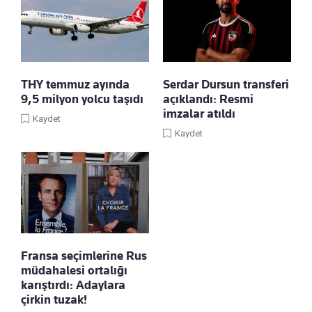
THY temmuz ayında
Serdar Dursun transferi
9,5 milyon yolcu taşıdı
açıklandı: Resmi
imzalar atıldı
Kaydet
Kaydet
Fransa seçimlerine Rus
müdahalesi ortalığı
karıştırdı: Adaylara
çirkin tuzak!