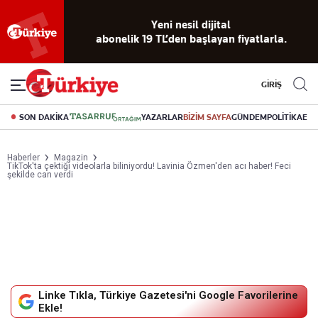
Yeni nesil dijital
abonelik 19 TL’den başlayan fiyatlarla.
GİRİŞ
SON DAKİKA
YAZARLAR
BİZİM SAYFA
GÜNDEM
POLİTİKA
EK
Haberler
Magazin
TikTok'ta çektiği videolarla biliniyordu! Lavinia Özmen'den acı haber! Feci
şekilde can verdi
Linke Tıkla, Türkiye Gazetesi'ni Google Favorilerine
Ekle!