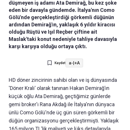
düşmeyen iş adamı Ata Demirağ, bu kez şoke
eden bir davayla gündemde. İtalya'nın Como
Gölü'nde gerçekleştirdiği görkemli düğünün
ardından Demirağ'ın, yaklaşık 6 yıldır kiracısı
olduğu Rüştü ve Işıl Reçber çiftine ait
Maslak'taki konut nedeniyle tahliye davasıyla
karşı karşıya olduğu ortaya çıktı.
a-
|
+A
Kaydet
HD döner zincirinin sahibi olan ve iş dünyasında
'Döner Kralı' olarak tanınan Hakan Demirağ’ın
küçük oğlu Ata Demirağ, geçtiğimiz günlerde
gemi broker'ı Rana Akdağ ile İtalya'nın dünyaca
ünlü Como Gölü'nde üç gün süren görkemli bir
düğün organizasyonu gerçekleştirmişti. Yaklaşık
165 milyon TL'lik maliyeti ve lüks detaylarıyla