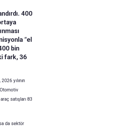
andırdı. 400
ortaya
lınması
misyonla “el
 400 bin
i fark, 36
, 2026 yılının
 Otomotiv
araç satışları 83
lsa da sektör