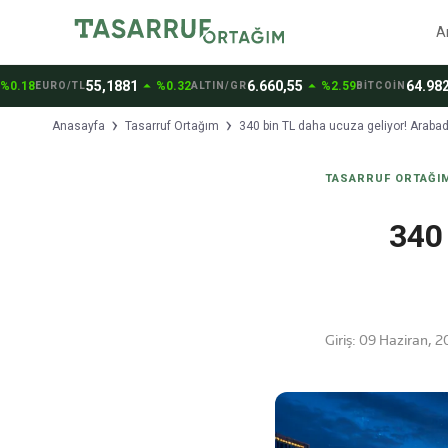
A
arrow_drop_up
arrow_drop_up
arrow_dro
55,1881
6.660,55
64.982,00
8
%0.32
%2.59
EURO/TL
ALTIN/GR
BİTCOİN
Anasayfa
Tasarruf Ortağım
340 bin TL daha ucuza geliyor! Arabada
TASARRUF ORTAĞI
340
Giriş:
09 Haziran, 2