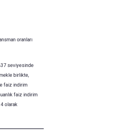
nansman oranları
 %37 seviyesinde
mekle birlikte,
e faiz indirim
anlık faiz indirim
34 olarak