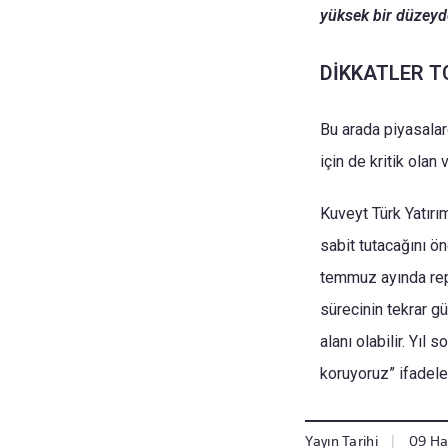
yüksek bir düzeyd
DİKKATLER T
Bu arada piyasalar
için de kritik ola
Kuveyt Türk Yatırı
sabit tutacağını ön
temmuz ayında repo
sürecinin tekrar g
alanı olabilir. Yıl
koruyoruz” ifadeler
Yayın Tarihi
|
09 Ha