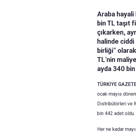
Araba hayali 
bin TL taşıt
çıkarken, ayn
halinde ciddi
birliği” olar
TL’nin maliye
ayda 340 bin 
TÜRKİYE GAZETES
ocak-mayıs dönemi
Distribütörleri ve 
bin 442 adet oldu.
Her ne kadar mayıs