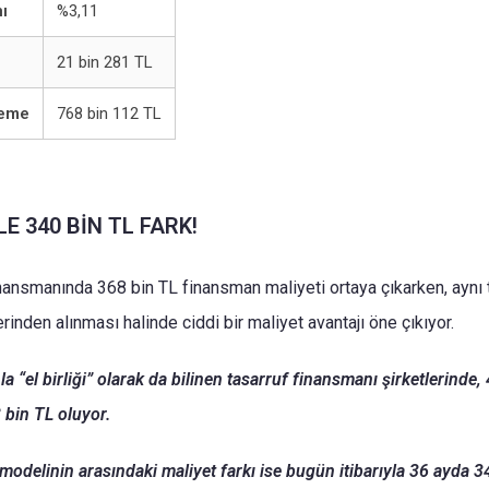
ı
%3,11
21 bin 281 TL
deme
768 bin 112 TL
İLE 340 BİN TL FARK!
inansmanında 368 bin TL finansman maliyeti ortaya çıkarken, aynı t
rinden alınması halinde ciddi bir maliyet avantajı öne çıkıyor.
 “el birliği” olarak da bilinen tasarruf finansmanı şirketlerinde,
 bin TL oluyor.
modelinin arasındaki maliyet farkı ise bugün itibarıyla 36 ayda 3