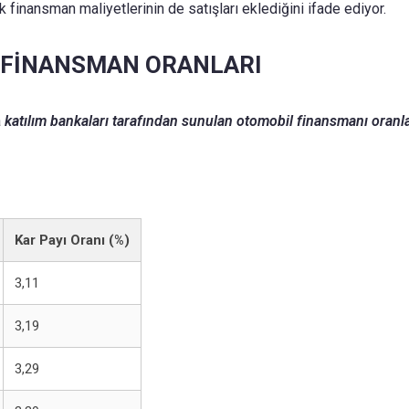
k finansman maliyetlerinin de satışları eklediğini ifade ediyor.
 FİNANSMAN ORANLARI
a
katılım bankaları tarafından sunulan otomobil finansmanı oranla
Kar Payı Oranı (%)
3,11
3,19
3,29