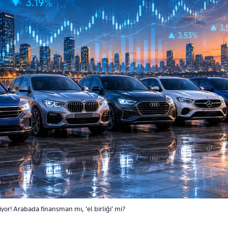
yor! Arabada finansman mı, ‘el birliği’ mi?