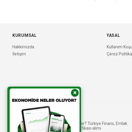
KURUMSAL
YASAL
Hakkımızda
Kullanım Koşul
İletişim
Çerez Politika
✖
Katılım bankaları nasıl kâr elde eder?
Kira Sertifikası (Sukuk) nedir, nasıl alınır? Türkiye Finans, Emlak
Katılım, Ziraat - Vakıf Katılım kira sertifikası alımı