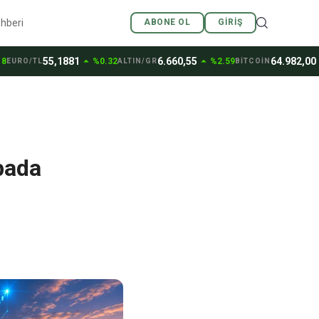
ehberi
ABONE OL
GIRIŞ
arrow_drop_up
arrow_drop_up
arrow_drop_down
55,1881
6.660,55
64.982,00
%0.32
%2.59
%0
O/TL
ALTIN/GR
BİTCOİN
bada