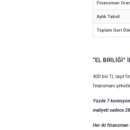
Finansman Oran
Aylık Taksit
Toplam Geri Ö
“EL BİRLİĞİ” 
400 bin TL taşıt f
finansmanı şirketle
Yüzde 7 komisyonla
maliyeti sadece 28
Her iki finansman 