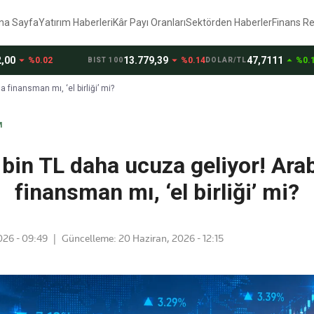
na Sayfa
Yatırım Haberleri
Kâr Payı Oranları
Sektörden Haberler
Finans R
p_down
arrow_drop_down
arrow_drop_up
13.779,39
47,7111
%0.02
%0.14
%0.18
BIST 100
DOLAR/TL
EUR
 finansman mı, ‘el birliği’ mi?
M
 bin TL daha ucuza geliyor! Ara
finansman mı, ‘el birliği’ mi?
026 - 09:49
|
Güncelleme:
20 Haziran, 2026 - 12:15