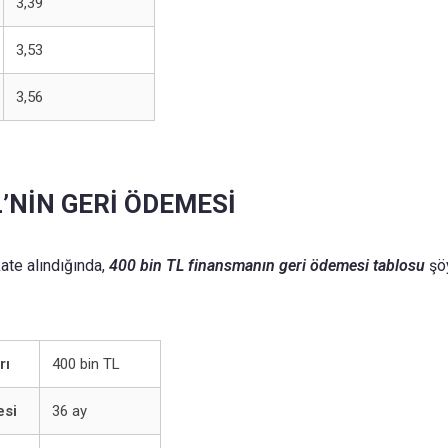
3,39
3,53
3,56
L’NİN GERİ ÖDEMESİ
ate alındığında,
400 bin TL finansmanın geri ödemesi tablosu
şöy
rı
400 bin TL
esi
36 ay