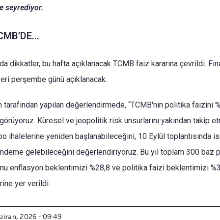
e seyrediyor.
CMB’DE…
da dikkatler, bu hafta açıklanacak TCMB faiz kararına çevrildi. Fi
n veri perşembe günü açıklanacak.
m tarafından yapılan değerlendirmede, “TCMB'nin politika faizini
görüyoruz. Küresel ve jeopolitik risk unsurlarını yakından takip et
 ihalelerine yeniden başlanabileceğini, 10 Eylül toplantısında is
ündeme gelebileceğini değerlendiriyoruz. Bu yıl toplam 300 baz pu
 sonu enflasyon beklentimizi %28,8 ve politika faizi beklentimizi %
ine yer verildi.
ziran, 2026 - 09:49