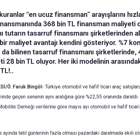
kuranlar “en ucuz finansman” arayışlarını hızl
 finansmanında 368 bin TL finansman maliyeti 
ı tutarın tasarruf finansmanı şirketlerinden a
 bir maliyet avantajı kendini gösteriyor. %7 ko
ak da bilinen tasarruf finansmanı şirketlerinde,
ti 28 bin TL oluyor. Her iki modelinin arasındak
TL!..
İ/Ö. Faruk Bingöl-
Türkiye otomobil ve hafif ticari araç satışları
nde geçen senenin aynı aralığına göre %22,55 oranında daraldı.
Mobilite Derneği verilerine göre mayıs ayı otomobil ve hafif ticari 
 ayında tatil günlerinin fazla olması pazardaki daralmada ekili o