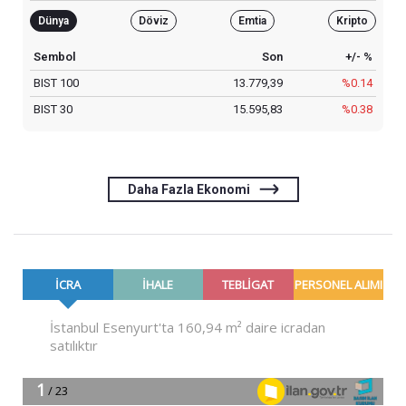
Dünya
Döviz
Emtia
Kripto
Sembol
Son
+/- %
BIST 100
13.779,39
%0.14
BIST 30
15.595,83
%0.38
Daha Fazla Ekonomi