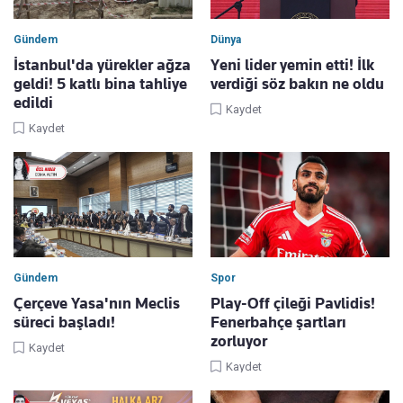
Gündem
Dünya
İstanbul'da yürekler ağza
Yeni lider yemin etti! İlk
geldi! 5 katlı bina tahliye
verdiği söz bakın ne oldu
edildi
Kaydet
Kaydet
Gündem
Spor
Çerçeve Yasa'nın Meclis
Play-Off çileği Pavlidis!
süreci başladı!
Fenerbahçe şartları
zorluyor
Kaydet
Kaydet