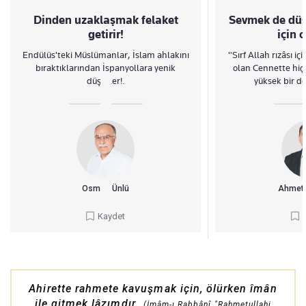
Dinden uzaklaşmak felaket
Sevmek de düş
getirir!
için o
Endülüs'teki Müslümanlar, İslam ahlakını
"Sırf Allah rızâsı iç
bıraktıklarından İspanyollara yenik
olan Cennette hiç
düştüler!.
yüksek bir d
Osman Ünlü
Ahmet 
Kaydet
Ahirette rahmete kavuşmak için, ölürken îmân
ile gitmek lâzımdır.
(İmâm-ı Rabbânî "Rahmetullahi