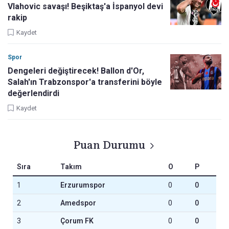
Vlahovic savaşı! Beşiktaş'a İspanyol devi
rakip
Kaydet
Spor
Dengeleri değiştirecek! Ballon d'Or,
Salah'ın Trabzonspor'a transferini böyle
değerlendirdi
Kaydet
Puan Durumu
Sıra
Takım
O
P
1
Erzurumspor
0
0
2
Amedspor
0
0
3
Çorum FK
0
0