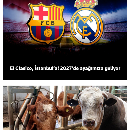
El Clasico, İstanbul’a! 2027'de ayağımıza geliyor