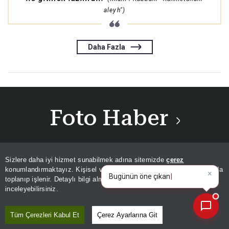
aleyh")
Daha Fazla
Foto Haber
Sizlere daha iyi hizmet sunabilmek adına sitemizde
çerez
×
Bugünün öne çıkan manşetleri
konumlandırmaktayız. Kişisel verileriniz, KVKK ve GDPR kapsamında
ve gelişmeleri neler?
|
toplanıp işlenir. Detaylı bilgi almak için
Aydınlatma Metnimizi
📰
Son 30 güne ait haberleri, spor gelişmelerini veya yazar yazılarını sorgulayabilirsiniz.
inceleyebilirsiniz.
Tüm Çerezleri Kabul Et
Çerez Ayarlarına Git