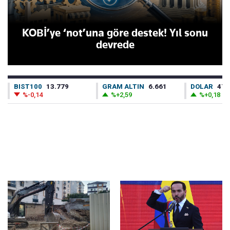
KOBİ’ye ‘not’una göre destek! Yıl sonu
devrede
BIST100
13.779
GRAM ALTIN
6.661
DOLAR
47,
%-0,14
%+2,59
%+0,18