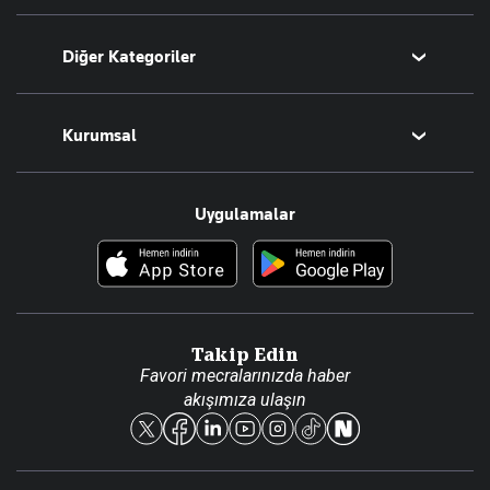
Bugünün Yazarları
Diğer Kategoriler
Tüm Yazarlar
Magazin
Kurumsal
Teknoloji
Resmî Ilanlar
Hakkımızda
Uygulamalar
Haberler
İletişim
Foto Haber
Künye
Video Galeri
Gazete Aboneliği
Danışma Telefonları
Takip Edin
Favori mecralarınızda haber
Yasal
akışımıza ulaşın
Reklam Ver