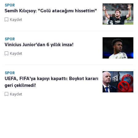
SPOR
Semih Kılıçsoy: "Golü atacağımı hissettim"
Kaydet
SPOR
Vinicius Junior'dan 6 yıllık imza!
Kaydet
SPOR
UEFA, FIFA'ya kapıyı kapattı: Boykot kararı
geri çekilmedi!
Kaydet