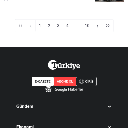
‹‹
››
‹
›
1
2
3
4
...
10
E-GAZETE
ABONE OL
GİRİŞ
Gündem
Politika
Ekonomi