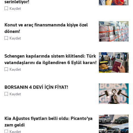
serinletiyor!
Kaydet
Konut ve araç finansmanında kişiye özel
dönem!
Kaydet
Schengen kapılarında sistem kilitlendi: Türk
vatandaşlarını da ilgilendiren 6 Eylül kararı!
Kaydet
BORSANIN 4 DEVİ İÇİN FİYAT!
Kaydet
Kia Ağustos fiyatları belli oldu: Picanto'ya
zam geldi
Kaydet