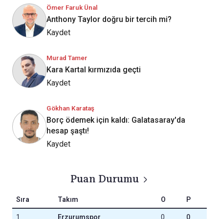
Ömer Faruk Ünal
Anthony Taylor doğru bir tercih mi?
Kaydet
Murad Tamer
Kara Kartal kırmızıda geçti
Kaydet
Gökhan Karataş
Borç ödemek için kaldı: Galatasaray'da
hesap şaştı!
Kaydet
Puan Durumu
Sıra
Takım
O
P
1
Erzurumspor
0
0