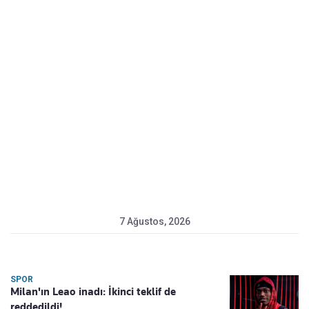
7 Ağustos, 2026
SPOR
Milan'ın Leao inadı: İkinci teklif de
reddedildi!