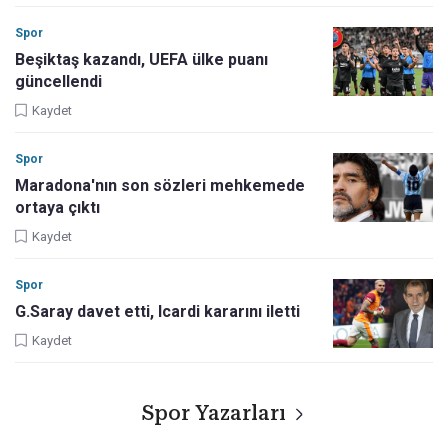
Spor
Beşiktaş kazandı, UEFA ülke puanı
güncellendi
Kaydet
Spor
Maradona'nın son sözleri mehkemede
ortaya çıktı
Kaydet
Spor
G.Saray davet etti, Icardi kararını iletti
Kaydet
Spor Yazarları