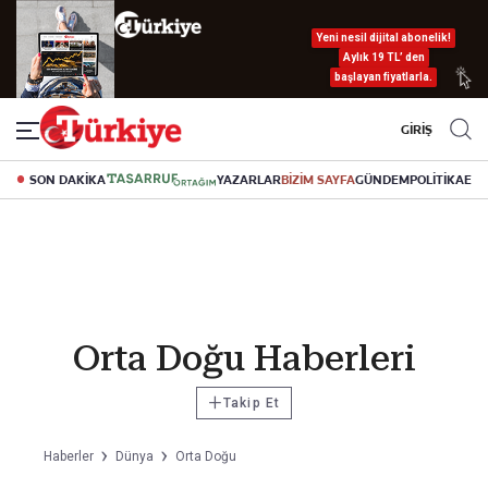
Yeni nesil dijital abonelik!
Aylık 19 TL’ den
başlayan fiyatlarla.
GİRİŞ
SON DAKİKA
YAZARLAR
BİZİM SAYFA
GÜNDEM
POLİTİKA
EK
Orta Doğu Haberleri
+
Takip Et
Haberler
Dünya
Orta Doğu