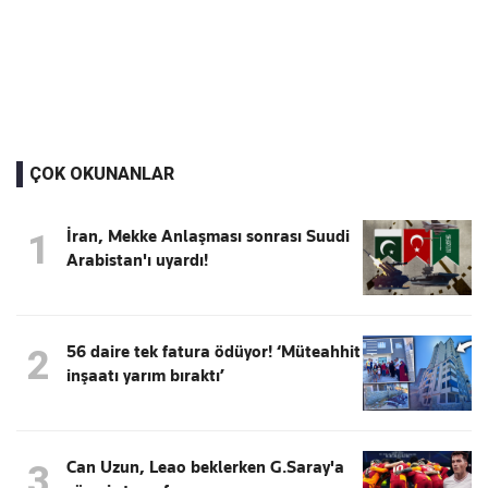
ÇOK OKUNANLAR
İran, Mekke Anlaşması sonrası Suudi
1
Arabistan'ı uyardı!
56 daire tek fatura ödüyor! ‘Müteahhit
2
inşaatı yarım bıraktı’
Can Uzun, Leao beklerken G.Saray'a
3