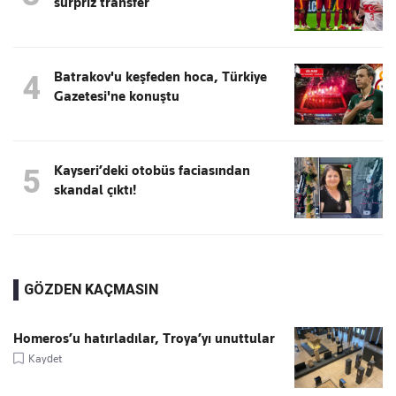
sürpriz transfer
Batrakov'u keşfeden hoca, Türkiye
4
Gazetesi'ne konuştu
Kayseri’deki otobüs faciasından
5
skandal çıktı!
GÖZDEN KAÇMASIN
Homeros’u hatırladılar, Troya’yı unuttular
Kaydet