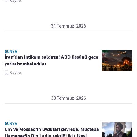
Kaydet
31 Temmuz, 2026
DÜNYA
İran’dan intikam saldırısı! ABD üssünü gece
yarısı bombaladılar
Kaydet
30 Temmuz, 2026
DÜNYA
CIA ve Mossad'ın uyduları devrede: Mücteba
Hamaney'in Bin Ladin taktiği iki ülkeyi