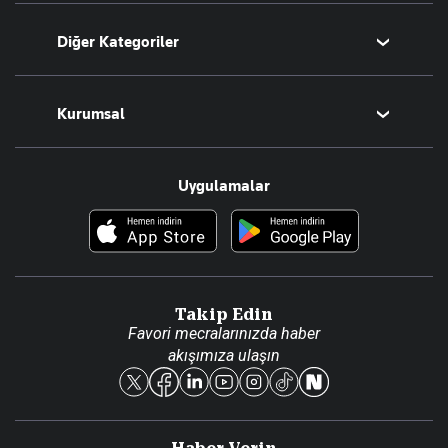
Bugünün Yazarları
Diğer Kategoriler
Tüm Yazarlar
Magazin
Kurumsal
Teknoloji
Resmî Ilanlar
Hakkımızda
Uygulamalar
Haberler
İletişim
Foto Haber
Künye
Video Galeri
Gazete Aboneliği
Danışma Telefonları
Takip Edin
Favori mecralarınızda haber
Yasal
akışımıza ulaşın
Reklam Ver