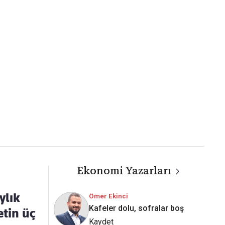
Kaçırmayın
Ücretsiz üye olun, gündemi şekillendiren gelişmeleri önce siz duyun
Ekonomi Yazarları
ylık
Ömer Ekinci
Kafeler dolu, sofralar boş
etin üç
Kaydet