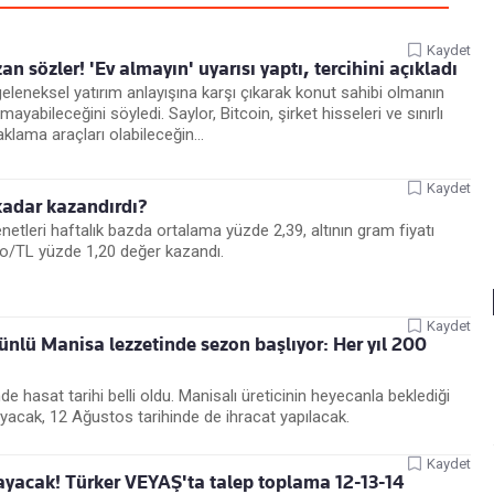
Kaydet
n sözler! 'Ev almayın' uyarısı yaptı, tercihini açıkladı
eleneksel yatırım anlayışına karşı çıkarak konut sahibi olmanın
ayabileceğini söyledi. Saylor, Bitcoin, şirket hisseleri ve sınırlı
aklama araçları olabileceğin...
Kaydet
 kadar kazandırdı?
etleri haftalık bazda ortalama yüzde 2,39, altının gram fiyatı
ro/TL yüzde 1,20 değer kazandı.
Kaydet
 ünlü Manisa lezzetinde sezon başlıyor: Her yıl 200
 hasat tarihi belli oldu. Manisalı üreticinin heyecanla beklediği
cak, 12 Ağustos tarihinde de ihracat yapılacak.
Kaydet
cayacak! Türker VEYAŞ'ta talep toplama 12-13-14