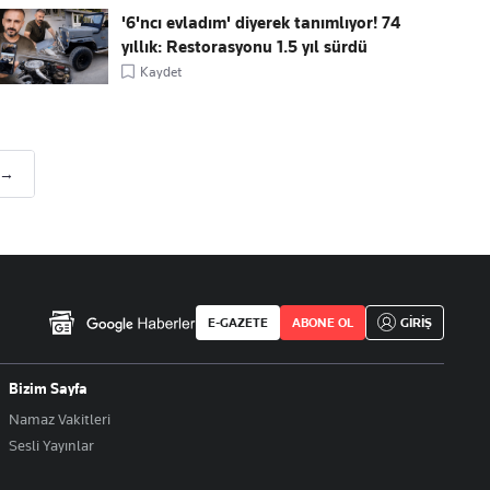
'6'ncı evladım' diyerek tanımlıyor! 74
yıllık: Restorasyonu 1.5 yıl sürdü
Kaydet
 →
E-GAZETE
ABONE OL
GİRİŞ
Bizim Sayfa
Namaz Vakitleri
Sesli Yayınlar