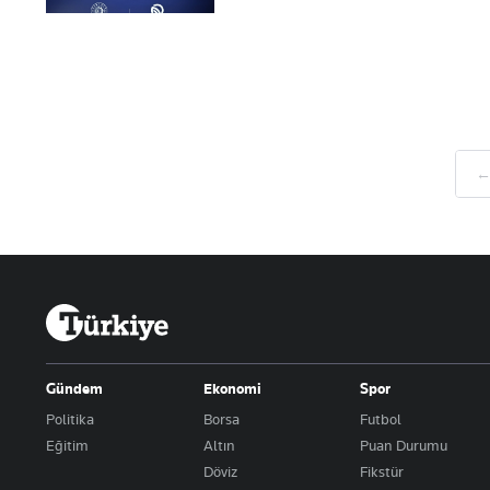
← 
Gündem
Ekonomi
Spor
Politika
Borsa
Futbol
Eğitim
Altın
Puan Durumu
Döviz
Fikstür