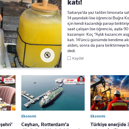
katı!
Sakarya’da yaz tatilini limonata sa
14 yaşındaki lise öğrencisi Buğra Ko
için kendi kazandığı parayı biriktiri
saat çalışan lise öğrencisi, ayda 90 
kazanıyor. Koç “Aylık kazancım asg
katı. 14'üncü günümde kendime akıl
aldım, sonra da para biriktirmeye 
dedi.
🔇
Kaydet
Ekonomi
Ekonomi
şehri'
Ceyhan, Rotterdam’a
Türkiye enerjide 