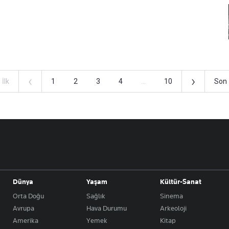
‹
›
İlk
1
2
3
4
...
10
Son
Dünya
Yaşam
Kültür-Sanat
Orta Doğu
Sağlık
Sinema
Avrupa
Hava Durumu
Arkeoloji
Amerika
Yemek
Kitap