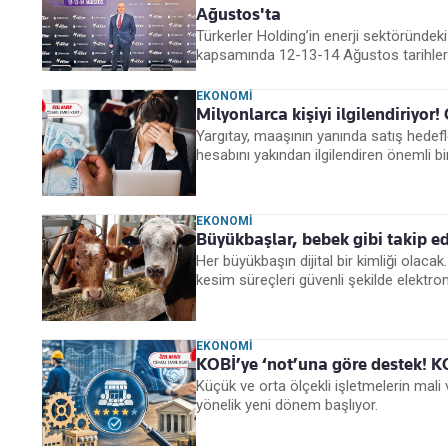
Ağustos'ta
Türkerler Holding’in enerji sektöründeki
kapsamında 12-13-14 Ağustos tarihleri
EKONOMI
Milyonlarca kişiyi ilgilendiriyor
Yargıtay, maaşının yanında satış hedefl
hesabını yakından ilgilendiren önemli bi
EKONOMI
Büyükbaşlar, bebek gibi takip e
Her büyükbaşın dijital bir kimliği olacak
kesim süreçleri güvenli şekilde elektro
EKONOMI
KOBİ’ye ‘not’una göre destek! K
Küçük ve orta ölçekli işletmelerin mal
yönelik yeni dönem başlıyor.