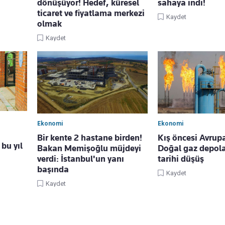
dönüşüyor! Hedef, küresel
sahaya indi!
ticaret ve fiyatlama merkezi
Kaydet
olmak
Kaydet
Ekonomi
Ekonomi
Bir kente 2 hastane birden!
Kış öncesi Avrup
bu yıl
Bakan Memişoğlu müjdeyi
Doğal gaz depol
verdi: İstanbul'un yanı
tarihi düşüş
başında
Kaydet
Kaydet