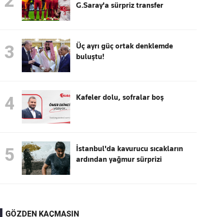
2
G.Saray'a sürpriz transfer
Üç ayrı güç ortak denklemde
3
buluştu!
Kafeler dolu, sofralar boş
4
İstanbul'da kavurucu sıcakların
5
ardından yağmur sürprizi
GÖZDEN KAÇMASIN