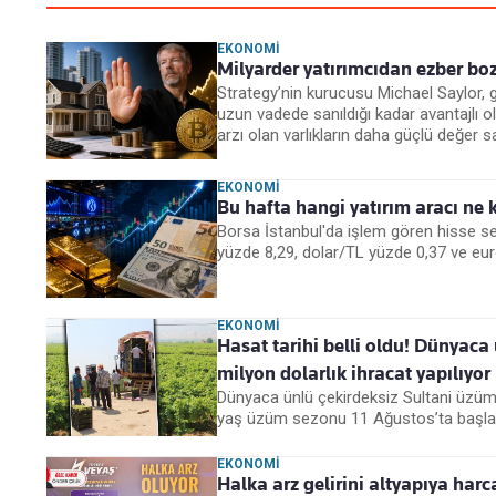
EKONOMI
Milyarder yatırımcıdan ezber boza
Strategy’nin kurucusu Michael Saylor, g
uzun vadede sanıldığı kadar avantajlı olm
arzı olan varlıkların daha güçlü değer s
EKONOMI
Bu hafta hangi yatırım aracı ne
Borsa İstanbul'da işlem gören hisse sen
yüzde 8,29, dolar/TL yüzde 0,37 ve eu
EKONOMI
Hasat tarihi belli oldu! Dünyaca
milyon dolarlık ihracat yapılıyor
Dünyaca ünlü çekirdeksiz Sultani üzümde
yaş üzüm sezonu 11 Ağustos’ta başlaya
EKONOMI
Halka arz gelirini altyapıya har