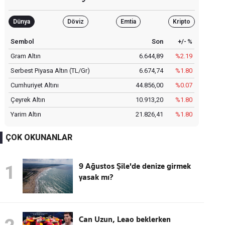
Dünya
Döviz
Emtia
Kripto
Sembol
Son
+/- %
Gram Altın
6.644,89
%2.19
Serbest Piyasa Altın (TL/Gr)
6.674,74
%1.80
Cumhuriyet Altını
44.856,00
%0.07
Çeyrek Altın
10.913,20
%1.80
Yarim Altın
21.826,41
%1.80
ÇOK OKUNANLAR
9 Ağustos Şile'de denize girmek
1
yasak mı?
Can Uzun, Leao beklerken