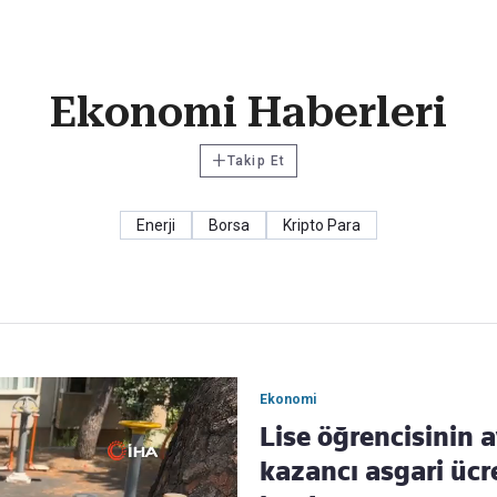
Haber Verin
Ekonomi Haberleri
Editör masamıza bilgi ve materyal göndermek için
tıklayın
+
Takip Et
Enerji
Borsa
Kripto Para
Ekonomi
Lise öğrencisinin a
kazancı asgari ücr