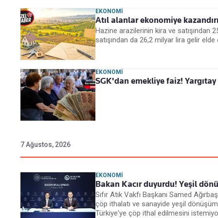
EKONOMI
Atıl alanlar ekonomiye kazandırı
Hazine arazilerinin kira ve satışından 25
satışından da 26,2 milyar lira gelir elde ed
EKONOMI
SGK'dan emekliye faiz! Yargıtay
7 Ağustos, 2026
EKONOMI
Bakan Kacır duyurdu! Yeşil dönü
Sıfır Atık Vakfı Başkanı Samed Ağırbaş 
çöp ithalatı ve sanayide yeşil dönüşüme
Türkiye'ye çöp ithal edilmesini istemiyo