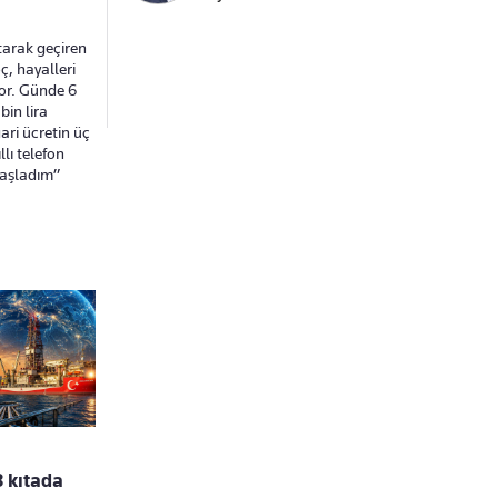
tarak geçiren
ç, hayalleri
yor. Günde 6
bin lira
ari ücretin üç
lı telefon
başladım”
3 kıtada