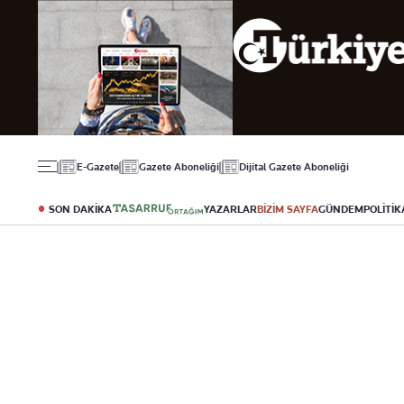
Gündem
Ekonomi
Spor
Politika
Borsa
Futbol
Eğitim
Altın
Puan Durumu
Döviz
Fikstür
Hisse Senedi
Şampiyonlar Ligi
Kripto Para
Avrupa Ligi
Emlak
Basketbol
E-Gazete
Gazete Aboneliği
Dijital Gazete Aboneliği
T-Otomobil
Turizm
SON DAKİKA
YAZARLAR
BİZİM SAYFA
GÜNDEM
POLİTİK
Yazarlar
Diğer Kategoriler
Kurumsal
Bugünün Yazarları
Magazin
Hakkımızda
Tüm Yazarlar
Teknoloji
İletişim
Resmî Ilanlar
Künye
Haberler
Gazete Aboneliği
Foto Haber
Danışma Telefonla
Video Galeri
Yasal
Reklam Ver