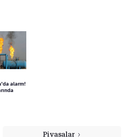
a'da alarm!
arında
Piyasalar