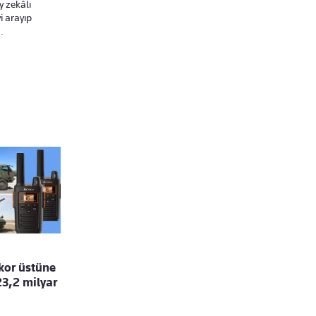
 zekâlı
i arayıp
.
or üstüne
23,2 milyar