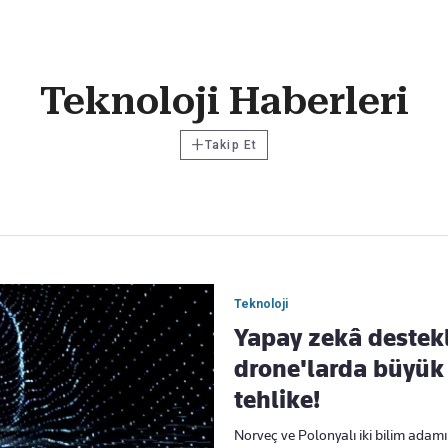
Haber Verin
Teknoloji Haberleri
Editör masamıza bilgi ve materyal
göndermek için
tıklayın
+
Takip Et
Teknoloji
Yapay zekâ destekl
drone'larda büyük
tehlike!
Norveç ve Polonyalı iki bilim adamı