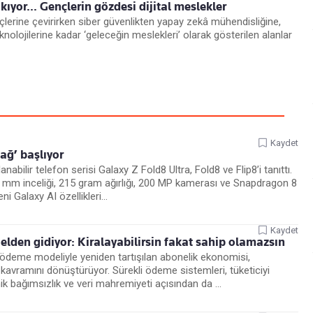
kıyor... Gençlerin gözdesi dijital meslekler
eçlerine çevirirken siber güvenlikten yapay zekâ mühendisliğine,
eknolojilerine kadar ‘geleceğin meslekleri’ olarak gösterilen alanlar
Kaydet
çağ’ başlıyor
abilir telefon serisi Galaxy Z Fold8 Ultra, Fold8 ve Flip8’i tanıttı.
,1 mm inceliği, 215 gram ağırlığı, 200 MP kamerası ve Snapdragon 8
i Galaxy AI özellikleri...
Kaydet
 elden gidiyor: Kiralayabilirsin fakat sahip olamazsın
 ödeme modeliyle yeniden tartışılan abonelik ekonomisi,
kavramını dönüştürüyor. Sürekli ödeme sistemleri, tüketiciyi
ik bağımsızlık ve veri mahremiyeti açısından da ...