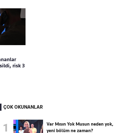
ananlar
ildi, risk 3
ÇOK OKUNANLAR
Var Mısın Yok Musun neden yok,
1
yeni bölüm ne zaman?