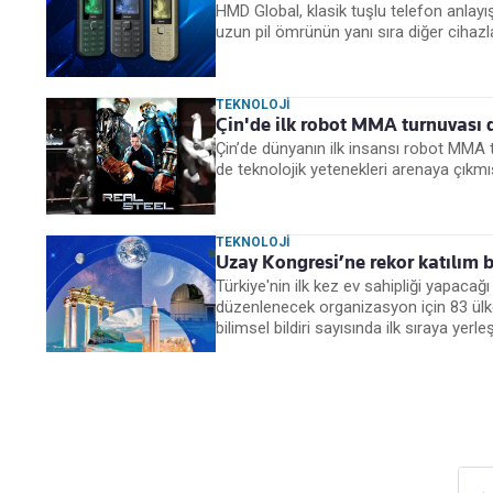
HMD Global, klasik tuşlu telefon anlayış
uzun pil ömrünün yanı sıra diğer cihazla
TEKNOLOJI
Çin'de ilk robot MMA turnuvası 
Çin’de dünyanın ilk insansı robot MMA t
de teknolojik yetenekleri arenaya çıkmı
TEKNOLOJI
Uzay Kongresi’ne rekor katılım b
Türkiye'nin ilk kez ev sahipliği yapacağı
düzenlenecek organizasyon için 83 ülke
bilimsel bildiri sayısında ilk sıraya yerleş
← 