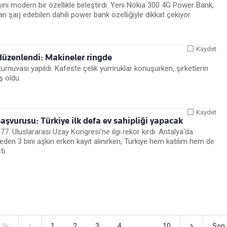
ını modern bir özellikle birleştirdi. Yeni Nokia 300 4G Power Bank,
rı şarj edebilen dahili power bank özelliğiyle dikkat çekiyor.
Kaydet
düzenlendi: Makineler ringde
urnuvası yapıldı. Kafeste çelik yumruklar konuşurken, şirketlerin
ş oldu.
Kaydet
aşvurusu: Türkiye ilk defa ev sahipliği yapacak
 77. Uluslararası Uzay Kongresi'ne ilgi rekor kırdı. Antalya'da
den 3 bini aşkın erken kayıt alınırken, Türkiye hem katılım hem de
ti.
‹
›
İlk
1
2
3
4
...
10
Son