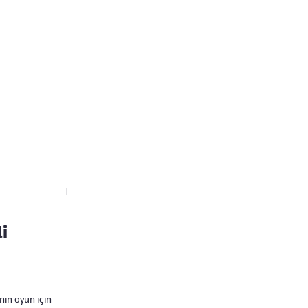
Kaçırmayın
Ücretsiz üye olun, gündemi
şekillendiren gelişmeleri önce siz duyun
i
nın oyun için