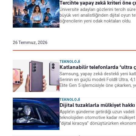
Tercihte yapay zekâ kriteri öne çı
Üniversite adayları gözlerini tercih sür
büyük veri analistliğinden dijital oyun t
öğrencilerin yeni odak noktaları oldu.
26 Temmuz, 2026
TEKNOLOJI
Katlanabilir telefonlarda ‘ultra 
Samsung, yapay zekâ destekli yeni katlan
Serinin en güçlü modeli Fold8 Ultra, 4
Elite Gen 5 işlemcisiyle öne çıkarken, yen
TEKNOLOJI
Dijital tuzaklarla mülkiyet hakkı
Apple’ın gündeme getirdiği uzun vadeli
teknolojiden otomotive kadar mülkiyet 
“dijital kiracıya” dönüştürürken ekonom