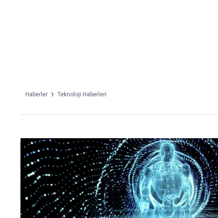
Takip Edin
Favori mecralarınızda haber
akışımıza ulaşın
Haberler
Teknoloji Haberleri