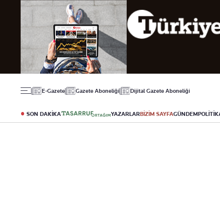
Gündem
Ekonomi
Spor
Politika
Borsa
Futbol
Eğitim
Altın
Puan Durumu
Döviz
Fikstür
Hisse Senedi
Şampiyonlar Ligi
Kripto Para
Avrupa Ligi
Emlak
Basketbol
E-Gazete
Gazete Aboneliği
Dijital Gazete Aboneliği
T-Otomobil
Turizm
SON DAKİKA
YAZARLAR
BİZİM SAYFA
GÜNDEM
POLİTİK
Yazarlar
Diğer Kategoriler
Kurumsal
Bugünün Yazarları
Magazin
Hakkımızda
Tüm Yazarlar
Teknoloji
İletişim
Resmî Ilanlar
Künye
Haberler
Gazete Aboneliği
Foto Haber
Danışma Telefonları
Video Galeri
Yasal
Reklam Ver