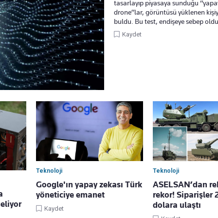
tasarlayıp piyasaya sunduğu “yapay
drone”lar, görüntüsü yüklenen kişiy
buldu. Bu test, endişeye sebep oldu
Kaydet
Teknoloji
Teknoloji
Google'ın yapay zekası Türk
ASELSAN’dan rek
a
yöneticiye emanet
rekor! Siparişler 
eliyor
dolara ulaştı
Kaydet