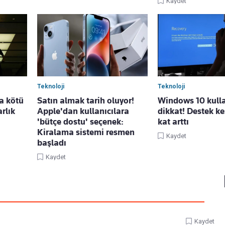
Kaydet
Teknoloji
Teknoloji
a kötü
Satın almak tarih oluyor!
Windows 10 kull
rlık
Apple'dan kullanıcılara
dikkat! Destek kes
'bütçe dostu' seçenek:
kat arttı
Kiralama sistemi resmen
Kaydet
başladı
Kaydet
Kaydet