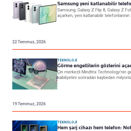
Samsung yeni katlanabilir telefon
Samsung, Galaxy Z Flip 8, Galaxy Z Fold
açarken, yeni katlanabilir telefonlarının r
22 Temmuz, 2026
TEKNOLOJI
Görme engellilerin gözlerini a
Çin merkezli Mindtrix Technology’nin g
kabiliyetini sonradan kaybeden milyon
19 Temmuz, 2026
TEKNOLOJI
Hem şarj cihazı hem telefon: N