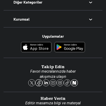
Diğer Kategoriler
Tüm Yazarlar
Magazin
Kurumsal
Teknoloji
Resmî Ilanlar
Hakkımızda
Uygulamalar
Haberler
İletişim
Foto Haber
Künye
Video Galeri
Gazete Aboneliği
Danışma Telefonları
Takip Edin
Favori mecralarınızda haber
Yasal
akışımıza ulaşın
Reklam Ver
Haber Verin
Editör masamıza bilgi ve materyal