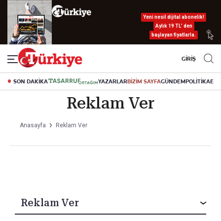
Yeni nesil dijital abonelik!
Aylık 19 TL’ den
başlayan fiyatlarla.
GİRİŞ
SON DAKİKA
YAZARLAR
BİZİM SAYFA
GÜNDEM
POLİTİKA
EK
Reklam Ver
Anasayfa
Reklam Ver
Reklam Ver