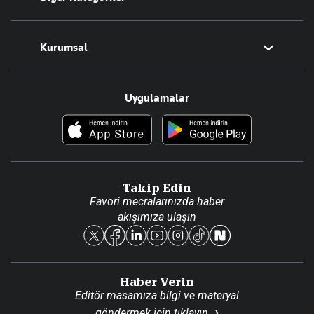
Tüm Yazarlar
Magazin
Kurumsal
Teknoloji
Resmî Ilanlar
Hakkımızda
Uygulamalar
Haberler
İletişim
Foto Haber
Künye
Video Galeri
Gazete Aboneliği
Danışma Telefonları
Takip Edin
Favori mecralarınızda haber
Yasal
akışımıza ulaşın
Reklam Ver
Haber Verin
Editör masamıza bilgi ve materyal
göndermek için
tıklayın