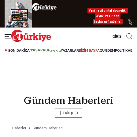
Yeni nesil dijital abonelik!
Aylık 19 TL’ den
başlayan fiyatlarla.
GİRİŞ
SON DAKİKA
YAZARLAR
BİZİM SAYFA
GÜNDEM
POLİTİKA
EK
Gündem Haberleri
+
Takip Et
Haberler
Gündem Haberleri