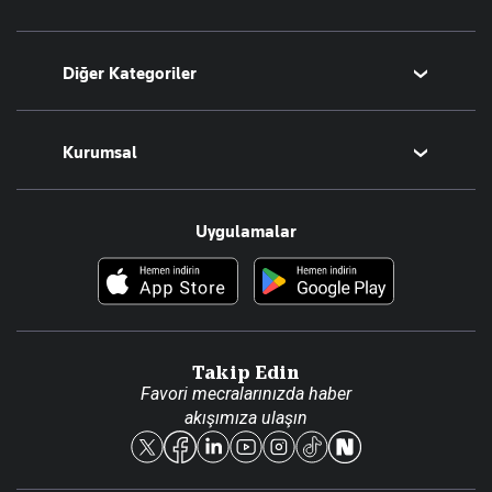
Bugünün Yazarları
Diğer Kategoriler
Tüm Yazarlar
Magazin
Kurumsal
Teknoloji
Resmî Ilanlar
Hakkımızda
Uygulamalar
Haberler
İletişim
Foto Haber
Künye
Video Galeri
Gazete Aboneliği
Danışma Telefonları
Takip Edin
Favori mecralarınızda haber
Yasal
akışımıza ulaşın
Reklam Ver