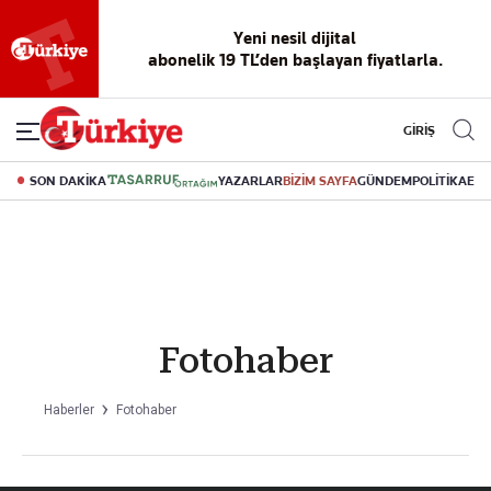
Yeni nesil dijital
abonelik 19 TL’den başlayan fiyatlarla.
GİRİŞ
SON DAKİKA
YAZARLAR
BİZİM SAYFA
GÜNDEM
POLİTİKA
EK
Fotohaber
Haberler
Fotohaber