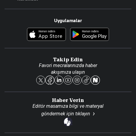
Teknoloji
Resmî Ilanlar
Hakkımızda
Uygulamalar
Haberler
İletişim
Foto Haber
Künye
Video Galeri
Gazete Aboneliği
Danışma Telefonları
Takip Edin
Favori mecralarınızda haber
Yasal
akışımıza ulaşın
Reklam Ver
Haber Verin
Editör masamıza bilgi ve materyal
göndermek için
tıklayın