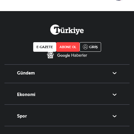
E-GAZETE
ABONE OL
GİRİŞ
Gündem
Politika
Ekonomi
Eğitim
Borsa
Spor
Altın
Döviz
Futbol