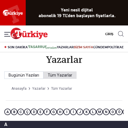
Yeni nesil dijital
abonelik 19 TL’den başlayan fiyatlarla.
GİRİŞ
SON DAKİKA
YAZARLAR
BİZİM SAYFA
GÜNDEM
POLİTİKA
EK
Yazarlar
Bugünün Yazıları
Tüm Yazarlar
Anasayfa
Yazarlar
Tüm Yazarlar
A
B
C
Ç
D
E
F
G
H
I
İ
J
K
L
M
N
O
Ö
P
A