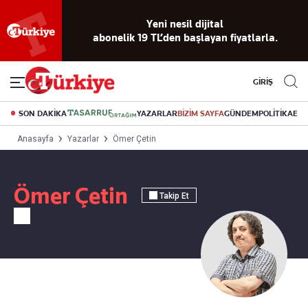
Yeni nesil dijital
abonelik 19 TL’den başlayan fiyatlarla.
GİRİŞ
SON DAKİKA
YAZARLAR
BİZİM SAYFA
GÜNDEM
POLİTİKA
EK
Anasayfa
Yazarlar
Ömer Çetin
Ömer Çetin
Takip Et