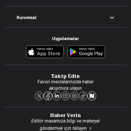
Magazin
Kurumsal
Teknoloji
Resmî Ilanlar
Hakkımızda
Uygulamalar
Haberler
İletişim
Foto Haber
Künye
Video Galeri
Gazete Aboneliği
Danışma Telefonları
Takip Edin
Favori mecralarınızda haber
Yasal
akışımıza ulaşın
Reklam Ver
Haber Verin
Editör masamıza bilgi ve materyal
göndermek için
tıklayın