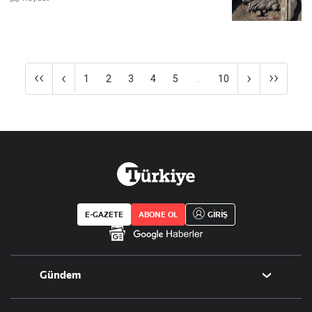
‹‹
››
‹
›
1
2
3
4
5
...
10
E-GAZETE
ABONE OL
GİRİŞ
Gündem
Politika