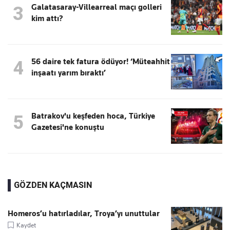
Galatasaray-Villearreal maçı golleri
3
kim attı?
56 daire tek fatura ödüyor! ‘Müteahhit
4
inşaatı yarım bıraktı’
Batrakov'u keşfeden hoca, Türkiye
5
Gazetesi'ne konuştu
GÖZDEN KAÇMASIN
Homeros’u hatırladılar, Troya’yı unuttular
Kaydet