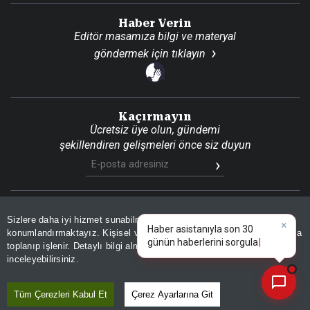
Haber Verin
Editör masamıza bilgi ve materyal
göndermek için
tıklayın
Kaçırmayın
Ücretsiz üye olun, gündemi
şekillendiren gelişmeleri önce siz duyun
Son Dakika
Site Haritası
RSS
KVKK Aydınlatma Metni
Sizlere daha iyi hizmet sunabilmek adına sitemizde
çerez
Gizlilik Politikası
Çerez Politikası
konumlandırmaktayız. Kişisel verileriniz, KVKK ve GDPR kapsamında
×
Haber asistanıyla son
|
toplanıp işlenir. Detaylı bilgi almak için
Aydınlatma Metnimizi
📰
Son 30 güne ait haberleri, spor gelişmelerini veya yazar yazılarını sorgulayabilirsiniz.
© 2026 İhlas Medya Grubu. Tüm Hakları Saklıdır
inceleyebilirsiniz.
Tüm Çerezleri Kabul Et
Çerez Ayarlarına Git