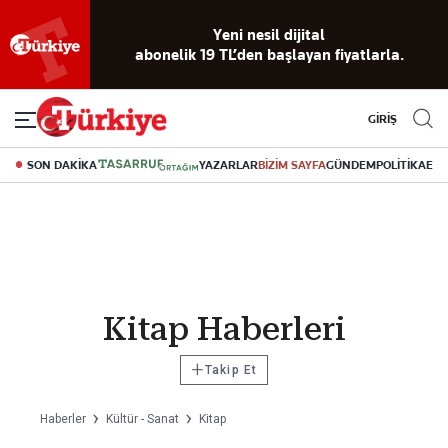
Yeni nesil dijital
abonelik 19 TL’den başlayan fiyatlarla.
GİRİŞ
SON DAKİKA
YAZARLAR
BİZİM SAYFA
GÜNDEM
POLİTİKA
EK
Kitap Haberleri
+
Takip Et
Haberler
Kültür - Sanat
Kitap