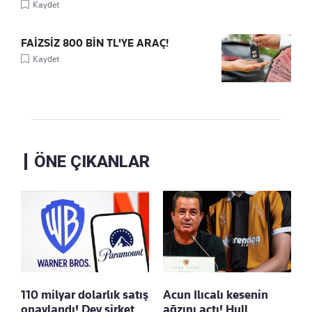
Kaydet
FAİZSİZ 800 BİN TL'YE ARAÇ!
Kaydet
ÖNE ÇIKANLAR
110 milyar dolarlık satış
Acun Ilıcalı kesenin
onaylandı! Dev şirket
ağzını açtı! Hull