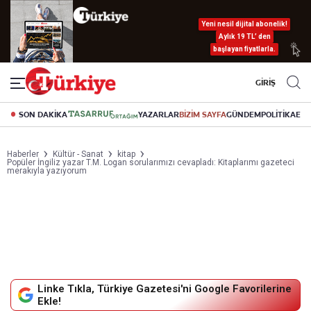
Yeni nesil dijital abonelik!
Aylık 19 TL’ den
başlayan fiyatlarla.
GİRİŞ
SON DAKİKA
YAZARLAR
BİZİM SAYFA
GÜNDEM
POLİTİKA
EK
Haberler
Kültür - Sanat
kitap
Popüler İngiliz yazar T.M. Logan sorularımızı cevapladı: Kitaplarımı gazeteci
merakıyla yazıyorum
Linke Tıkla, Türkiye Gazetesi'ni Google Favorilerine
Ekle!