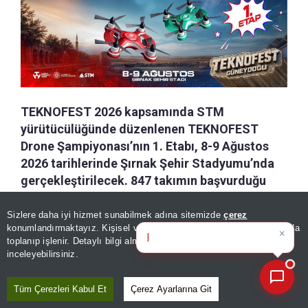
TEKNOFEST 2026 kapsamında STM
yürütücülüğünde düzenlenen TEKNOFEST
Drone Şampiyonası’nın 1. Etabı, 8-9 Ağustos
2026 tarihlerinde Şırnak Şehir Stadyumu’nda
gerçekleştirilecek. 847 takımın başvurduğu
şampiyonanın ilk etabında, süreci başarıyla
tamamlayan 32 takımın pilotları hız, çeviklik ve
Sizlere daha iyi hizmet sunabilmek adına sitemizde
çerez
×
Günün spor, gündem ve
konumlandırmaktayız. Kişisel verileriniz, KVKK ve GDPR kapsamında
teknik becerilerini ortaya koyacak.
ekonomi gelişmele
|
toplanıp işlenir. Detaylı bilgi almak için
Aydınlatma Metnimizi
📰
Son 30 güne ait haberleri, spor gelişmelerini veya yazar yazılarını sorgulayabilirsiniz.
inceleyebilirsiniz.
a-
|
+A
Kaydet
Tüm Çerezleri Kabul Et
Çerez Ayarlarına Git