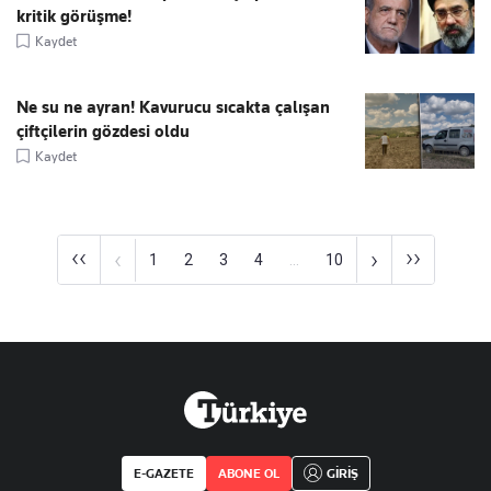
kritik görüşme!
Kaydet
Ne su ne ayran! Kavurucu sıcakta çalışan
çiftçilerin gözdesi oldu
Kaydet
‹‹
››
‹
›
1
2
3
4
...
10
E-GAZETE
ABONE OL
GİRİŞ