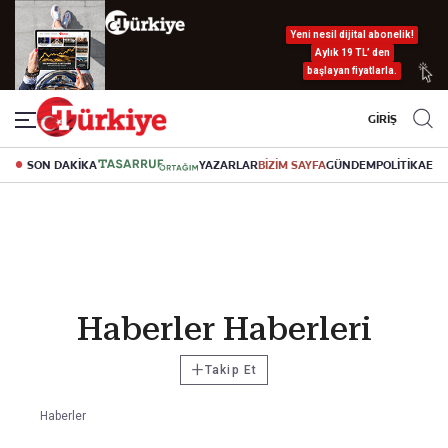
Yeni nesil dijital abonelik!
Aylık 19 TL’ den
başlayan fiyatlarla.
GİRİŞ
SON DAKİKA
YAZARLAR
BİZİM SAYFA
GÜNDEM
POLİTİKA
EK
Haberler Haberleri
+
Takip Et
Haberler