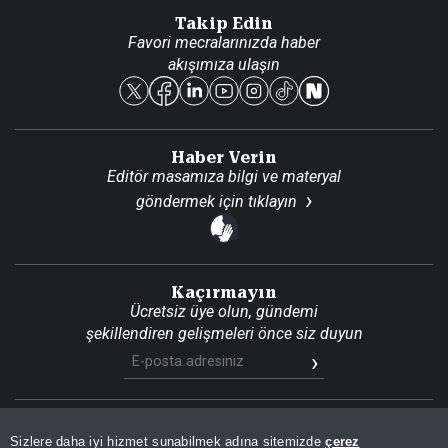
Danışma Telefonları
Takip Edin
Favori mecralarınızda haber
Yasal
akışımıza ulaşın
Reklam Ver
Haber Verin
Editör masamıza bilgi ve materyal
göndermek için
tıklayın
Kaçırmayın
Ücretsiz üye olun, gündemi
şekillendiren gelişmeleri önce siz duyun
Son Dakika
Site Haritası
RSS
KVKK Aydınlatma Metni
Sizlere daha iyi hizmet sunabilmek adına sitemizde
çerez