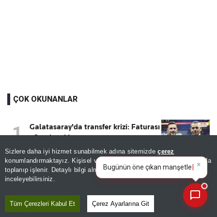
ÇOK OKUNANLAR
Galatasaray'da transfer krizi: Faturası
1
ağır olacak!
Sizlere daha iyi hizmet sunabilmek adına sitemizde
çerez
×
Bugünün öne çıkan manşetleri
konumlandırmaktayız. Kişisel verileriniz, KVKK ve GDPR kapsamında
ve gelişmeleri neler?
|
toplanıp işlenir. Detaylı bilgi almak için
Aydınlatma Metnimizi
📰
Son 30 güne ait haberleri, spor gelişmelerini veya yazar yazılarını sorgulayabilirsiniz.
Devrilen araçta can havliyle sordu:
2
inceleyebilirsiniz.
"Bana kızıyor musun Başkanım?"
Tüm Çerezleri Kabul Et
Çerez Ayarlarına Git