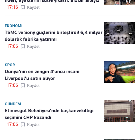
lideri, ayaklarını sütle yıkattı: Biz bir aileyiz
17:16
Kaydet
EKONOMI
TSMC ve Sony güçlerini birleştirdi! 6,4 milyar
dolarlık fabrika yatırımı
17:06
Kaydet
SPOR
Dünya'nın en zengin 4'üncü insanı
Liverpool'u satın alıyor
17:06
Kaydet
GÜNDEM
Etimesgut Belediyesi'nde başkanvekilliği
seçimini CHP kazandı
17:06
Kaydet