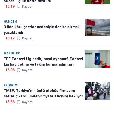
Süper Lig ilk hafta fikstürü
16:19
Kaydet
GÜNDEM
3 ilde kötü şartlar nedeniyle denize girmek
yasaklandı
16:17
Kaydet
HABERLER
TFF Fantezi Lig nedir, nasıl oynanır? Fantezi
Lig kayıt olma ve takım kurma adımları
16:06
Kaydet
EKONOMI
TMSF, Türkiye'nin ünlü otobüs firmasını
satışa çıkardı! Kelepir fiyata alıcısını bekliyor
15:56
Kaydet