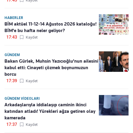
17:45
Kaydet
HABERLER
BİM aktüel 11-12-14 Ağustos 2026 kataloğu!
BİM'e bu hafta neler geliyor?
17:43
Kaydet
GÜNDEM
Bakan Gürlek, Muhsin Yazıcıoğlu'nun ailesini
kabul etti: Cinayeti çözmek boynumuzun
borcu
17:39
Kaydet
GÜNDEM VIDEOLARI
Arkadaşlarıyla iddialaşıp caminin ikinci
katından atladı! Yürekleri ağza getiren olay
kamerada
17:37
Kaydet