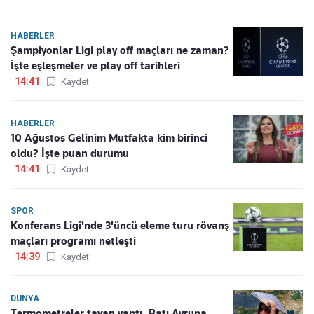
HABERLER
Şampiyonlar Ligi play off maçları ne zaman?
İşte eşleşmeler ve play off tarihleri
14:41
Kaydet
HABERLER
10 Ağustos Gelinim Mutfakta kim birinci
oldu? İşte puan durumu
14:41
Kaydet
SPOR
Konferans Ligi'nde 3'üncü eleme turu rövanş
maçları programı netleşti
14:39
Kaydet
DÜNYA
Termometreler tavan yaptı, Batı Avrupa