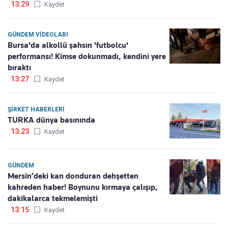
13:29
Kaydet
GÜNDEM VIDEOLARI
Bursa'da alkollü şahsın 'futbolcu'
performansı! Kimse dokunmadı, kendini yere
bıraktı
13:27
Kaydet
ŞIRKET HABERLERI
TURKA dünya basınında
13:23
Kaydet
GÜNDEM
Mersin’deki kan donduran dehşetten
kahreden haber! Boynunu kırmaya çalışıp,
dakikalarca tekmelemişti
13:15
Kaydet