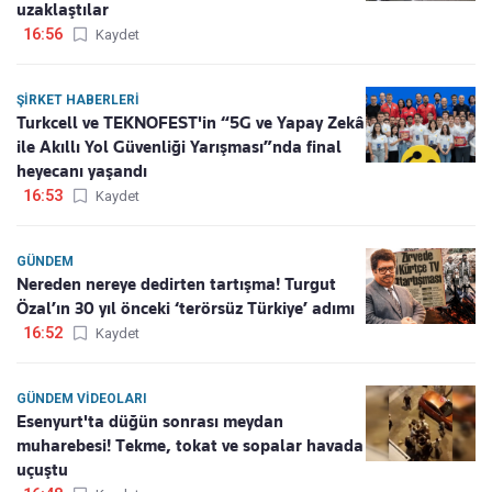
uzaklaştılar
16:56
Kaydet
ŞIRKET HABERLERI
Turkcell ve TEKNOFEST'in “5G ve Yapay Zekâ
ile Akıllı Yol Güvenliği Yarışması”nda final
heyecanı yaşandı
16:53
Kaydet
GÜNDEM
Nereden nereye dedirten tartışma! Turgut
Özal’ın 30 yıl önceki ‘terörsüz Türkiye’ adımı
16:52
Kaydet
GÜNDEM VIDEOLARI
Esenyurt'ta düğün sonrası meydan
muharebesi! Tekme, tokat ve sopalar havada
uçuştu