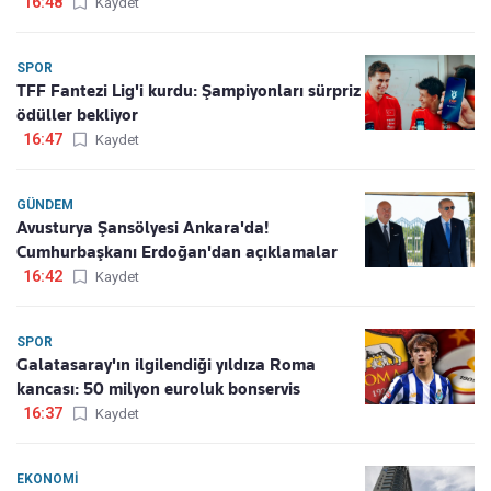
16:48
Kaydet
SPOR
TFF Fantezi Lig'i kurdu: Şampiyonları sürpriz
ödüller bekliyor
16:47
Kaydet
GÜNDEM
Avusturya Şansölyesi Ankara'da!
Cumhurbaşkanı Erdoğan'dan açıklamalar
16:42
Kaydet
SPOR
Galatasaray'ın ilgilendiği yıldıza Roma
kancası: 50 milyon euroluk bonservis
16:37
Kaydet
EKONOMI