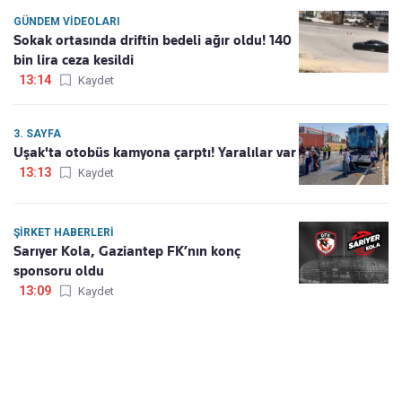
GÜNDEM VIDEOLARI
Sokak ortasında driftin bedeli ağır oldu! 140
bin lira ceza kesildi
13:14
Kaydet
3. SAYFA
Uşak'ta otobüs kamyona çarptı! Yaralılar var
13:13
Kaydet
ŞIRKET HABERLERI
Sarıyer Kola, Gaziantep FK’nın konç
sponsoru oldu
13:09
Kaydet