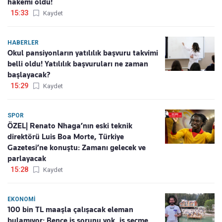
hakemi oldu!
15:33
Kaydet
HABERLER
Okul pansiyonların yatılılık başvuru takvimi
belli oldu! Yatılılık başvuruları ne zaman
başlayacak?
15:29
Kaydet
SPOR
ÖZEL| Renato Nhaga’nın eski teknik
direktörü Luis Boa Morte, Türkiye
Gazetesi’ne konuştu: Zamanı gelecek ve
parlayacak
15:28
Kaydet
EKONOMI
100 bin TL maaşla çalışacak eleman
bulamıyor: Bence iş sorunu yok, iş seçme