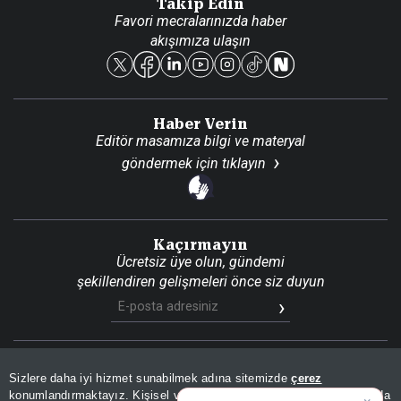
Takip Edin
Favori mecralarınızda haber
Yasal
akışımıza ulaşın
Reklam Ver
Haber Verin
Editör masamıza bilgi ve materyal
göndermek için
tıklayın
Kaçırmayın
Ücretsiz üye olun, gündemi
şekillendiren gelişmeleri önce siz duyun
Son Dakika
Site Haritası
RSS
KVKK Aydınlatma Metni
Sizlere daha iyi hizmet sunabilmek adına sitemizde
çerez
Gizlilik Politikası
Çerez Politikası
konumlandırmaktayız. Kişisel verileriniz, KVKK ve GDPR kapsamında