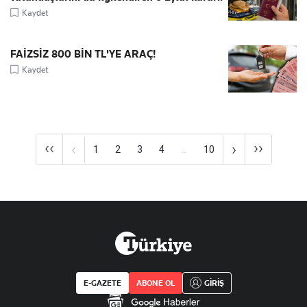
Kaydet
FAİZSİZ 800 BİN TL'YE ARAÇ!
Kaydet
‹‹
››
‹
›
1
2
3
4
...
10
E-GAZETE
ABONE OL
GİRİŞ