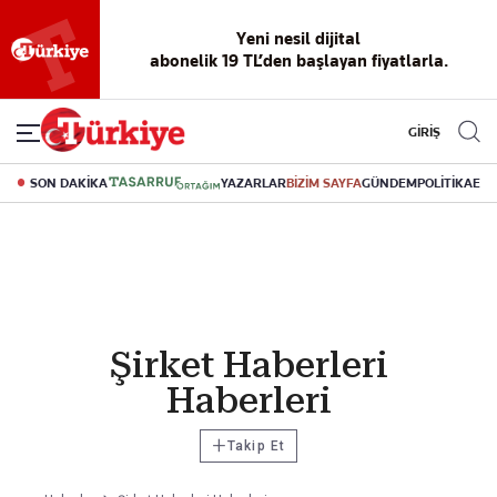
Yeni nesil dijital
abonelik 19 TL’den başlayan fiyatlarla.
GİRİŞ
SON DAKİKA
YAZARLAR
BİZİM SAYFA
GÜNDEM
POLİTİKA
EK
Şirket Haberleri
Haberleri
+
Takip Et