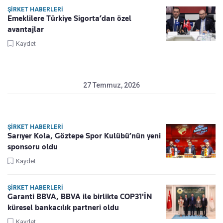
ŞIRKET HABERLERI
Emeklilere Türkiye Sigorta’dan özel
avantajlar
Kaydet
27 Temmuz, 2026
ŞIRKET HABERLERI
Sarıyer Kola, Göztepe Spor Kulübü’nün yeni
sponsoru oldu
Kaydet
ŞIRKET HABERLERI
Garanti BBVA, BBVA ile birlikte COP31'İN
küresel bankacılık partneri oldu
Kaydet