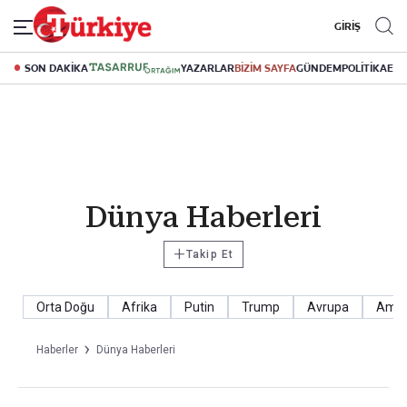
GİRİŞ
SON DAKİKA
YAZARLAR
BİZİM SAYFA
GÜNDEM
POLİTİKA
EK
Dünya Haberleri
+
Takip Et
Orta Doğu
Afrika
Putin
Trump
Avrupa
Amer
Haberler
Dünya Haberleri