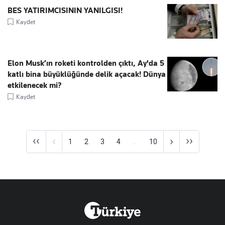
BES YATIRIMCISININ YANILGISI!
Kaydet
Elon Musk’ın roketi kontrolden çıktı, Ay'da 5
katlı bina büyüklüğünde delik açacak! Dünya
etkilenecek mi?
Kaydet
‹‹
››
‹
›
1
2
3
4
...
10