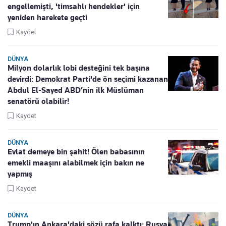
engellemişti, 'timsahlı hendekler' için
yeniden harekete geçti
Kaydet
DÜNYA
Milyon dolarlık lobi desteğini tek başına
devirdi: Demokrat Parti'de ön seçimi kazanan
Abdul El-Sayed ABD’nin ilk Müslüman
senatörü olabilir!
Kaydet
DÜNYA
Evlat demeye bin şahit! Ölen babasının
emekli maaşını alabilmek için bakın ne
yapmış
Kaydet
DÜNYA
Trump'ın Ankara'daki sözü rafa kalktı: Rusya