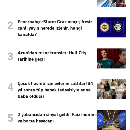
Fenerbahçe-Sturm Graz maçı şifresiz
2
canlı yayın nerede izlenir, hangi
kanalda?
Acun'dan rekor transfer: Hull City
3
tarihine geçti
Çocuk hasreti için evlerini sattılar! 34
4
yıl sonra tüp bebek tedavisiyle anne
baba oldular
2 yabancıdan sinyal geldi! Faiz indirimi
5
ve borsa heyecanı