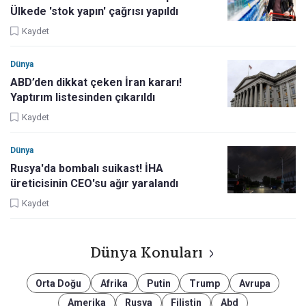
Ülkede 'stok yapın' çağrısı yapıldı
Kaydet
Dünya
ABD’den dikkat çeken İran kararı!
Yaptırım listesinden çıkarıldı
Kaydet
Dünya
Rusya'da bombalı suikast! İHA
üreticisinin CEO'su ağır yaralandı
Kaydet
Dünya Konuları
Orta Doğu
Afrika
Putin
Trump
Avrupa
Amerika
Rusya
Filistin
Abd