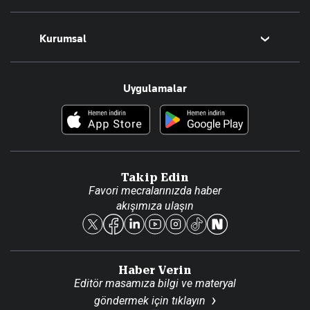
Magazin
Kurumsal
Teknoloji
Resmî Ilanlar
Hakkımızda
Uygulamalar
Haberler
İletişim
Foto Haber
Künye
Video Galeri
Gazete Aboneliği
Danışma Telefonları
Takip Edin
Favori mecralarınızda haber
Yasal
akışımıza ulaşın
Reklam Ver
Haber Verin
Editör masamıza bilgi ve materyal
göndermek için
tıklayın