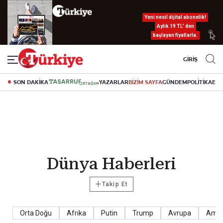
Yeni nesil dijital abonelik!
Aylık 19 TL’ den
başlayan fiyatlarla.
GİRİŞ
SON DAKİKA
YAZARLAR
BİZİM SAYFA
GÜNDEM
POLİTİKA
EK
Dünya Haberleri
+
Takip Et
Orta Doğu
Afrika
Putin
Trump
Avrupa
Amer