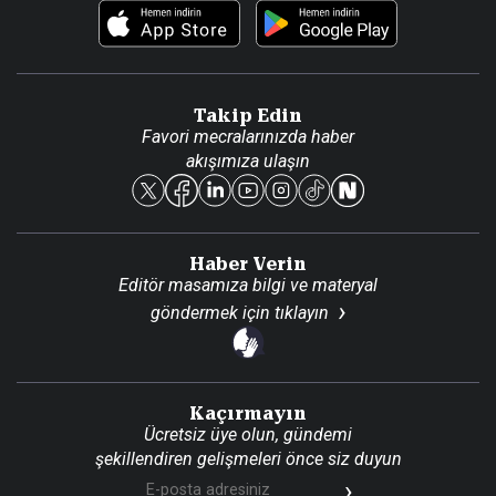
Foto Haber
Künye
Video Galeri
Gazete Aboneliği
Danışma Telefonları
Takip Edin
Favori mecralarınızda haber
Yasal
akışımıza ulaşın
Reklam Ver
Haber Verin
Editör masamıza bilgi ve materyal
göndermek için
tıklayın
Kaçırmayın
Ücretsiz üye olun, gündemi
şekillendiren gelişmeleri önce siz duyun