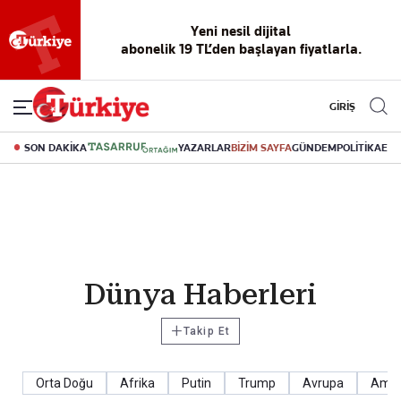
Yeni nesil dijital
abonelik 19 TL’den başlayan fiyatlarla.
GİRİŞ
SON DAKİKA
YAZARLAR
BİZİM SAYFA
GÜNDEM
POLİTİKA
EK
Dünya Haberleri
+
Takip Et
Orta Doğu
Afrika
Putin
Trump
Avrupa
Amer