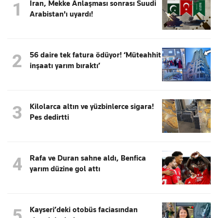
İran, Mekke Anlaşması sonrası Suudi
1
Arabistan'ı uyardı!
56 daire tek fatura ödüyor! ‘Müteahhit
2
inşaatı yarım bıraktı’
Kilolarca altın ve yüzbinlerce sigara!
3
Pes dedirtti
Rafa ve Duran sahne aldı, Benfica
4
yarım düzine gol attı
Kayseri’deki otobüs faciasından
5