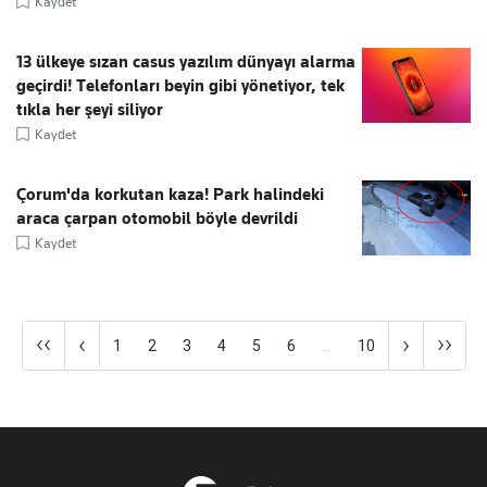
Kaydet
13 ülkeye sızan casus yazılım dünyayı alarma
geçirdi! Telefonları beyin gibi yönetiyor, tek
tıkla her şeyi siliyor
Kaydet
Çorum'da korkutan kaza! Park halindeki
araca çarpan otomobil böyle devrildi
Kaydet
‹‹
››
‹
›
1
2
3
4
5
6
...
10