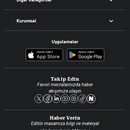
Diğer Kategoriler
Tüm Yazarlar
Magazin
Kurumsal
Teknoloji
Resmî Ilanlar
Hakkımızda
Uygulamalar
Haberler
İletişim
Foto Haber
Künye
Video Galeri
Gazete Aboneliği
Danışma Telefonları
Takip Edin
Favori mecralarınızda haber
Yasal
akışımıza ulaşın
Reklam Ver
Haber Verin
Editör masamıza bilgi ve materyal