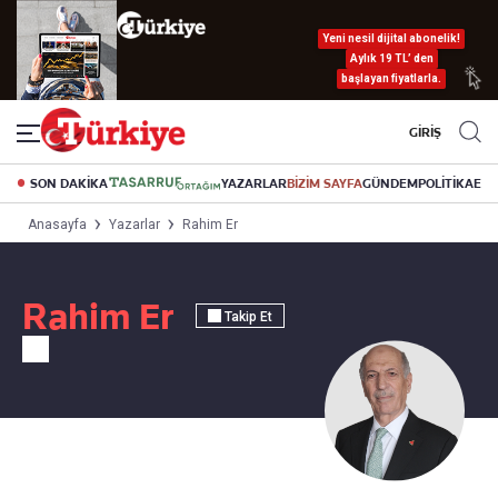
Yeni nesil dijital abonelik!
Aylık 19 TL’ den
başlayan fiyatlarla.
GİRİŞ
SON DAKİKA
YAZARLAR
BİZİM SAYFA
GÜNDEM
POLİTİKA
EK
Anasayfa
Yazarlar
Rahim Er
Rahim Er
Takip Et