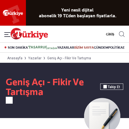
Yeni nesil dijital
abonelik 19 TL’den başlayan fiyatlarla.
GİRİŞ
SON DAKİKA
YAZARLAR
BİZİM SAYFA
GÜNDEM
POLİTİKA
EK
Anasayfa
Yazarlar
Geniş Açı - Fikir Ve Tartışma
Geniş Açı - Fikir Ve
Takip Et
Tartışma