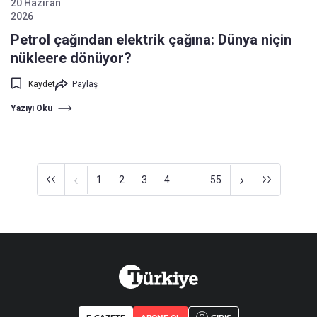
20 Haziran
2026
Petrol çağından elektrik çağına: Dünya niçin
nükleere dönüyor?
Kaydet
Paylaş
Yazıyı Oku
‹‹
››
‹
›
1
2
3
4
...
55