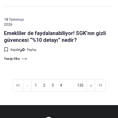
18 Temmuz
2026
Emekliler de faydalanabiliyor! SGK’nın gizli
güvencesi “%10 detayı” nedir?
Kaydet
Paylaş
Yazıyı Oku
‹‹
››
‹
›
1
2
3
4
...
135