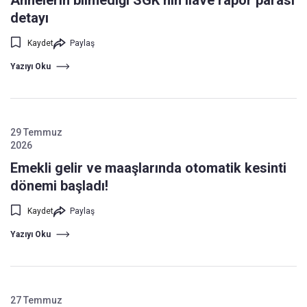
Annelerin bilmediği SGK’nın ilave rapor parası
detayı
Kaydet
Paylaş
Yazıyı Oku
29 Temmuz
2026
Emekli gelir ve maaşlarında otomatik kesinti
dönemi başladı!
Kaydet
Paylaş
Yazıyı Oku
27 Temmuz