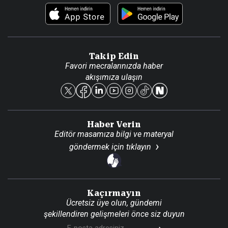
Foto Haber
Künye
Video Galeri
Gazete Aboneliği
Danışma Telefonları
Takip Edin
Favori mecralarınızda haber
Yasal
akışımıza ulaşın
Reklam Ver
Haber Verin
Editör masamıza bilgi ve materyal
göndermek için
tıklayın
Kaçırmayın
Ücretsiz üye olun, gündemi
şekillendiren gelişmeleri önce siz duyun