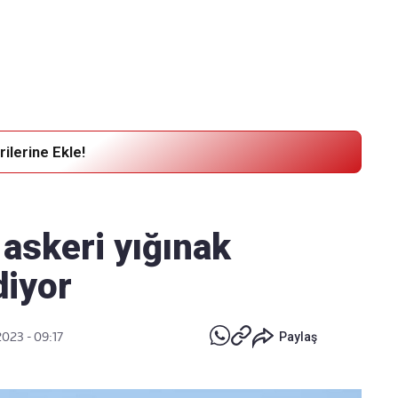
Haber Verin
Editör masamıza bilgi ve materyal göndermek için
tıklayın
ilerine Ekle!
askeri yığınak
iyor
023 - 09:17
Paylaş