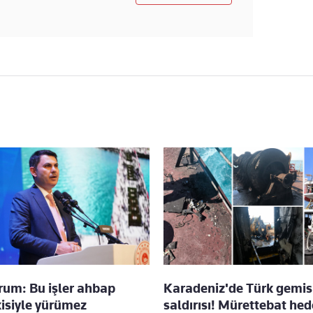
um: Bu işler ahbap
Karadeniz'de Türk gemis
kisiyle yürümez
saldırısı! Mürettebat hed