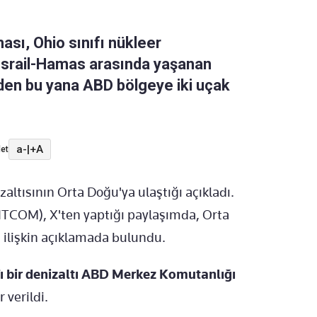
sı, Ohio sınıfı nükleer
. İsrail-Hamas arasında yaşanan
nden bu yana ABD bölgeye iki uçak
a-
|
+A
et
altısının Orta Doğu'ya ulaştığı açıkladı.
TCOM), X'ten yaptığı paylaşımda, Orta
 ilişkin açıklamada bulundu.
fı bir denizaltı ABD Merkez Komutanlığı
 verildi.