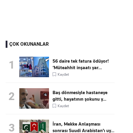
Kaçırmayın
Ücretsiz üye olun, gündemi şekillendiren gelişmeleri önce siz duyun
ÇOK OKUNANLAR
56 daire tek fatura ödüyor!
1
‘Müteahhit inşaatı yar...
Kaydet
Baş dönmesiyle hastaneye
2
gitti, hayatının şokunu y...
Kaydet
İran, Mekke Anlaşması
3
sonrası Suudi Arabistan'ı uy...