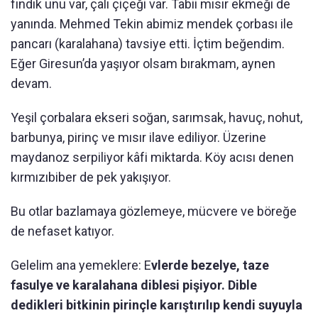
fındık unu var, çalı çiçeği var. Tabii mısır ekmeği de
yanında. Mehmed Tekin abimiz mendek çorbası ile
pancarı (karalahana) tavsiye etti. İçtim beğendim.
Eğer Giresun’da yaşıyor olsam bırakmam, aynen
devam.
Yeşil çorbalara ekseri soğan, sarımsak, havuç, nohut,
barbunya, pirinç ve mısır ilave ediliyor. Üzerine
maydanoz serpiliyor kâfi miktarda. Köy acısı denen
kırmızıbiber de pek yakışıyor.
Bu otlar bazlamaya gözlemeye, mücvere ve böreğe
de nefaset katıyor.
Gelelim ana yemeklere: E
vlerde bezelye, taze
fasulye ve karalahana diblesi pişiyor. Dible
dedikleri bitkinin pirinçle karıştırılıp kendi suyuyla