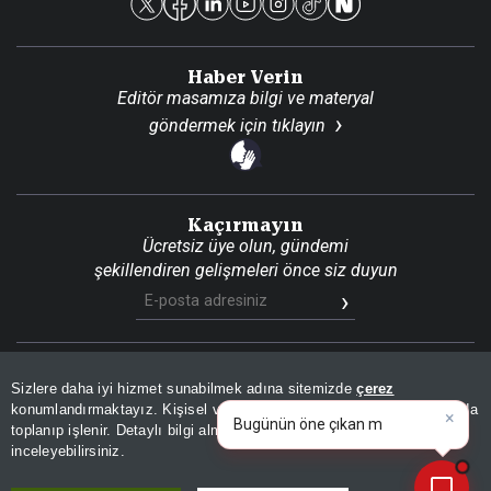
Haber Verin
Editör masamıza bilgi ve materyal
göndermek için
tıklayın
Kaçırmayın
Ücretsiz üye olun, gündemi
şekillendiren gelişmeleri önce siz duyun
Son Dakika
Site Haritası
RSS
KVKK Aydınlatma Metni
Sizlere daha iyi hizmet sunabilmek adına sitemizde
çerez
×
Gizlilik Politikası
Çerez Politikası
Bugünün öne çıkan manşetleri
konumlandırmaktayız. Kişisel verileriniz, KVKK ve GDPR kapsamında
ve gelişmeleri neler?
toplanıp işlenir. Detaylı bilgi almak için
Aydınlatma Metnimizi
📰
Son 30 güne ait haberleri, spor gelişmelerini veya yazar yazılarını sorgulayabilirsiniz.
© 2026 İhlas Medya Grubu. Tüm Hakları Saklıdır
inceleyebilirsiniz.