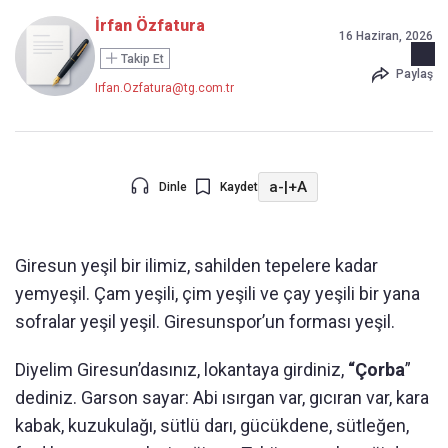
İrfan Özfatura
16 Haziran, 2026
Takip Et
Paylaş
Irfan.Ozfatura@tg.com.tr
a-
|
+A
Dinle
Kaydet
Giresun yeşil bir ilimiz, sahilden tepelere kadar
yemyeşil. Çam yeşili, çim yeşili ve çay yeşili bir yana
sofralar yeşil yeşil. Giresunspor’un forması yeşil.
Diyelim Giresun’dasınız, lokantaya girdiniz,
“Çorba
”
dediniz. Garson sayar: Abi ısırgan var, gıcıran var, kara
kabak, kuzukulağı, sütlü darı, gücükdene, sütleğen,