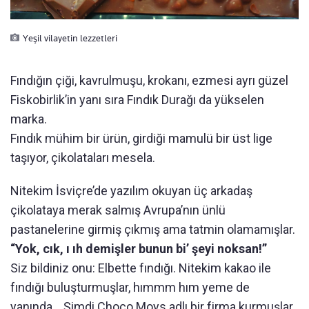
Yeşil vilayetin lezzetleri
Fındığın çiği, kavrulmuşu, krokanı, ezmesi ayrı güzel
Fiskobirlik’in yanı sıra Fındık Durağı da yükselen
marka.
Fındık mühim bir ürün, girdiği mamulü bir üst lige
taşıyor, çikolataları mesela.
Nitekim İsviçre’de yazılım okuyan üç arkadaş
çikolataya merak salmış Avrupa’nın ünlü
pastanelerine girmiş çıkmış ama tatmin olamamışlar.
“Yok, cık, ı ıh demişler bunun bi’ şeyi noksan!”
Siz bildiniz onu: Elbette fındığı. Nitekim kakao ile
fındığı buluşturmuşlar, hımmm hım yeme de
yanında... Şimdi Choco Moys adlı bir firma kurmuşlar,