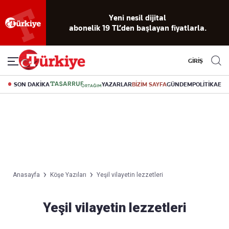
Reklamsız
56 yıllık
Akıllı haber
Eski gazeteleri
Yazarlarla
okuma
dijital arşiv
asistanı
indirme
canlı soru
deneyimi
cevap
GİRİŞ
SON DAKİKA
YAZARLAR
BİZİM SAYFA
GÜNDEM
POLİTİKA
EK
Anasayfa
Köşe Yazıları
Yeşil vilayetin lezzetleri
Yeşil vilayetin lezzetleri