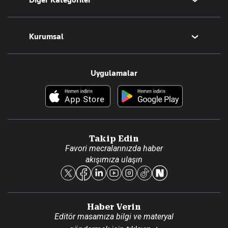
Diğer Kategoriler
Tüm Yazarlar
Magazin
Kurumsal
Teknoloji
Resmî Ilanlar
Hakkımızda
Uygulamalar
Haberler
İletişim
Foto Haber
Künye
Video Galeri
Gazete Aboneliği
Danışma Telefonları
Takip Edin
Favori mecralarınızda haber
Yasal
akışımıza ulaşın
Reklam Ver
Haber Verin
Editör masamıza bilgi ve materyal