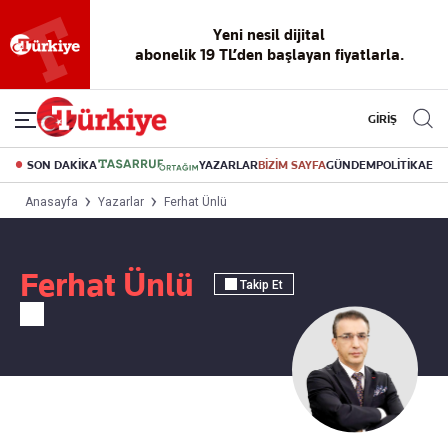
Yeni nesil dijital
abonelik 19 TL’den başlayan fiyatlarla.
GİRİŞ
SON DAKİKA
YAZARLAR
BİZİM SAYFA
GÜNDEM
POLİTİKA
EK
Anasayfa
Yazarlar
Ferhat Ünlü
Ferhat Ünlü
Takip Et