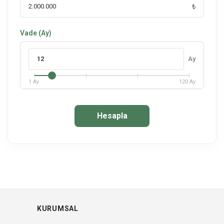
₺
Vade (Ay)
Ay
1 Ay
120 Ay
Hesapla
KURUMSAL