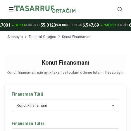
arrow_drop_up
arrow_drop_up
,7001
55,0120
6.547,69
6
%0.16
%0.00
%0.85
EURO/TL
ALTIN/GR
BİTCOİN
Anasayfa
Tasarruf Ortağım
Konut Finansmanı
Konut Finansmanı
Konut finansmanı için aylık taksit ve toplam ödeme tutarını hesaplayın.
Finansman Türü
Finansman Tutarı