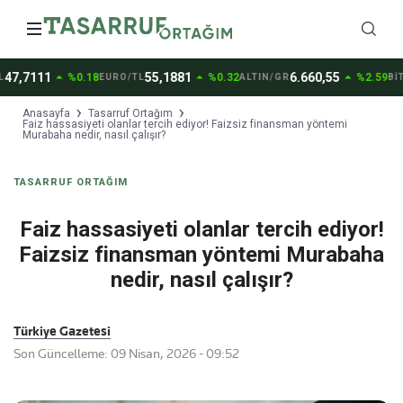
arrow_drop_up
arrow_drop_up
arrow_drop_up
7,7111
55,1881
6.660,55
%0.18
%0.32
%2.59
EURO/TL
ALTIN/GR
BİTCO
Anasayfa
Tasarruf Ortağım
Faiz hassasiyeti olanlar tercih ediyor! Faizsiz finansman yöntemi
Murabaha nedir, nasıl çalışır?
TASARRUF ORTAĞIM
Faiz hassasiyeti olanlar tercih ediyor!
Faizsiz finansman yöntemi Murabaha
nedir, nasıl çalışır?
Türkiye Gazetesi
Son Güncelleme: 09 Nisan, 2026 - 09:52