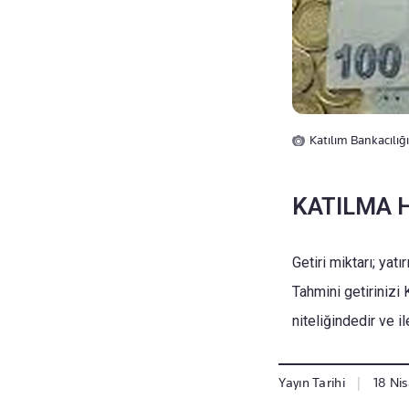
Katılım Bankacılığ
KATILMA 
Getiri miktarı; yat
Tahmini getirinizi
niteliğindedir ve i
Yayın Tarihi
|
18 Ni