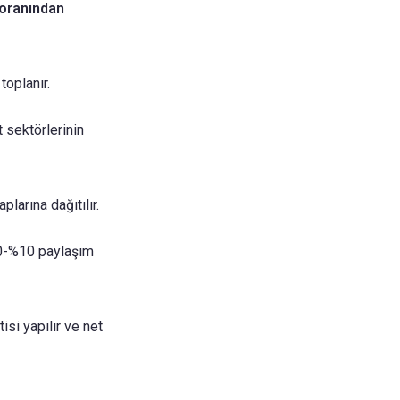
 oranından
toplanır.
 sektörlerinin
plarına dağıtılır.
%90-%10 paylaşım
isi yapılır ve net