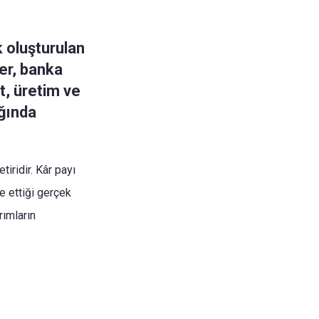
k oluşturulan
ler, banka
t, üretim ve
ığında
iridir. Kâr payı
e ettiği gerçek
rımların