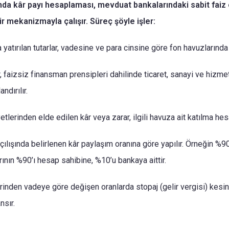
ında kâr payı hesaplaması, mevduat bankalarındaki sabit faiz
ir mekanizmayla çalışır. Süreç şöyle işler:
yatırılan tutarlar, vadesine ve para cinsine göre fon havuzlarında 
, faizsiz finansman prensipleri dahilinde ticaret, sanayi ve hizmet
ndırılır.
tlerinden elde edilen kâr veya zarar, ilgili havuza ait katılma hesa
çılışında belirlenen kâr paylaşım oranına göre yapılır. Örneğin 
rının %90’ı hesap sahibine, %10’u bankaya aittir.
rinden vadeye göre değişen oranlarda stopaj (gelir vergisi) kesint
nsır.