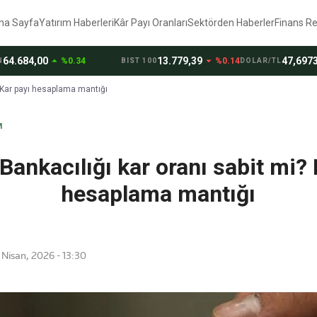
na Sayfa
Yatırım Haberleri
Kâr Payı Oranları
Sektörden Haberler
Finans R
arrow_drop_up
arrow_drop_down
arrow_drop_up
84,00
13.779,39
47,6973
%0.34
%0.14
%0
BIST 100
DOLAR/TL
? Kar payı hesaplama mantığı
M
 Bankacılığı kar oranı sabit mi? 
hesaplama mantığı
Nisan, 2026 - 13:30