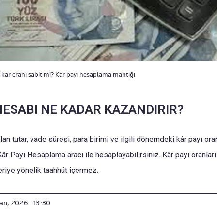
ı kar oranı sabit mi? Kar payı hesaplama mantığı
HESABI NE KADAR KAZANDIRIR?
ırılan tutar, vade süresi, para birimi ve ilgili dönemdeki kâr payı ora
 Kâr Payı Hesaplama aracı ile hesaplayabilirsiniz. Kâr payı oranlar
leriye yönelik taahhüt içermez.
san, 2026 - 13:30