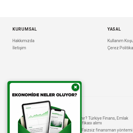
KURUMSAL
YASAL
Hakkımızda
Kullanım Koşul
İletişim
Çerez Politika
✖
Katılım bankaları nasıl kâr elde eder?
Kira Sertifikası (Sukuk) nedir, nasıl alınır? Türkiye Finans, Emlak
Katılım, Ziraat - Vakıf Katılım kira sertifikası alımı
Faiz hassasiyeti olanlar tercih ediyor! Faizsiz finansman yöntemi