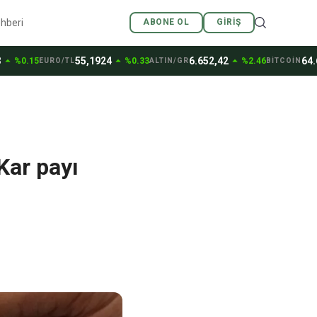
ehberi
ABONE OL
GIRIŞ
arrow_drop_up
arrow_drop_up
55,1924
6.652,42
64.684,
.15
%0.33
%2.46
EURO/TL
ALTIN/GR
BİTCOİN
Kar payı