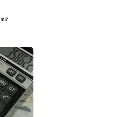
k mı?