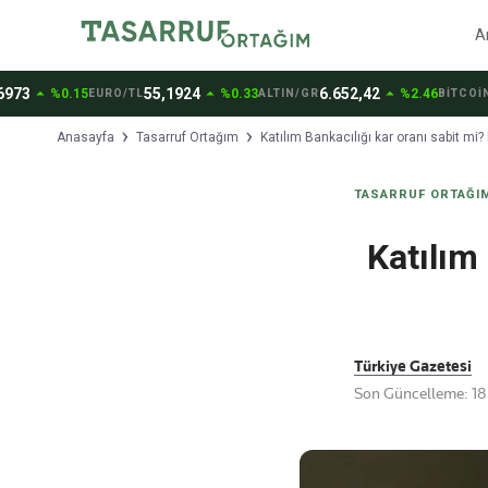
A
w_drop_up
arrow_drop_up
arrow_drop_up
55,1924
6.652,42
64.6
%0.15
%0.33
%2.46
EURO/TL
ALTIN/GR
BİTCOİN
Anasayfa
Tasarruf Ortağım
Katılım Bankacılığı kar oranı sabit mi
TASARRUF ORTAĞI
Katılım
Türkiye Gazetesi
Son Güncelleme: 18 