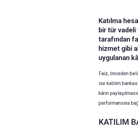
Katılma hesab
bir tür vadel
tarafından f
hizmet gibi a
uygulanan kâ
Faiz, önceden belir
ise katılım bankas
kârın paylaşılmasıd
performansına bağl
KATILIM B