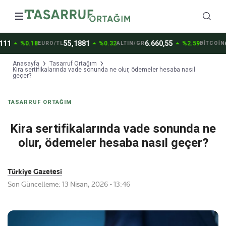
arrow_drop_up
arrow_drop_up
arrow_drop_up
1
55,1881
6.660,55
64
%0.18
%0.32
%2.59
EURO/TL
ALTIN/GR
BİTCOİN
Anasayfa
Tasarruf Ortağım
Kira sertifikalarında vade sonunda ne olur, ödemeler hesaba nasıl
geçer?
TASARRUF ORTAĞIM
Kira sertifikalarında vade sonunda ne
olur, ödemeler hesaba nasıl geçer?
Türkiye Gazetesi
Son Güncelleme: 13 Nisan, 2026 - 13:46