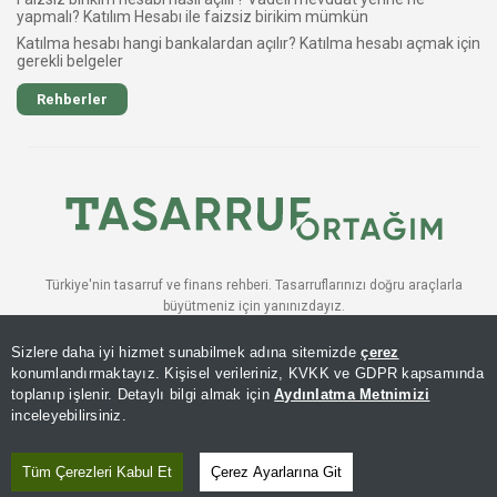
yapmalı? Katılım Hesabı ile faizsiz birikim mümkün
Katılma hesabı hangi bankalardan açılır? Katılma hesabı açmak için
gerekli belgeler
Rehberler
Türkiye'nin tasarruf ve finans rehberi. Tasarruflarınızı doğru araçlarla
büyütmeniz için yanınızdayız.
BÜLTENE ABONE OLUN
Sizlere daha iyi hizmet sunabilmek adına sitemizde
çerez
Katıl
konumlandırmaktayız. Kişisel verileriniz, KVKK ve GDPR kapsamında
toplanıp işlenir. Detaylı bilgi almak için
Aydınlatma Metnimizi
inceleyebilirsiniz.
© 2026 AKILLI TASARRUF FINANSI. TÜM HAKLARI SAKLIDIR.
Tüm Çerezleri Kabul Et
Çerez Ayarlarına Git