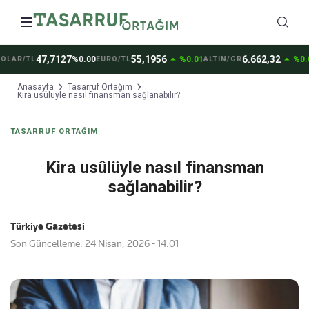
arrow_drop_up
arrow_drop_up
47,7127
55,1956
6.662,32
%0.00
%0.01
%0.03
LAR/TL
EURO/TL
ALTIN/GR
Anasayfa
Tasarruf Ortağım
Kira usûlüyle nasıl finansman sağlanabilir?
TASARRUF ORTAĞIM
Kira usûlüyle nasıl finansman
sağlanabilir?
Türkiye Gazetesi
Son Güncelleme: 24 Nisan, 2026 - 14:01