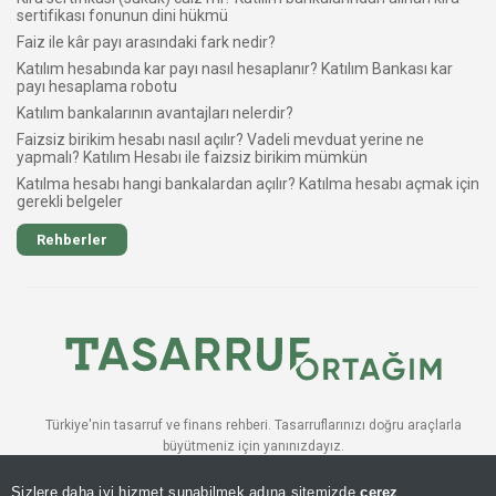
sertifikası fonunun dini hükmü
Faiz ile kâr payı arasındaki fark nedir?
Katılım hesabında kar payı nasıl hesaplanır? Katılım Bankası kar
payı hesaplama robotu
Katılım bankalarının avantajları nelerdir?
Faizsiz birikim hesabı nasıl açılır? Vadeli mevduat yerine ne
yapmalı? Katılım Hesabı ile faizsiz birikim mümkün
Katılma hesabı hangi bankalardan açılır? Katılma hesabı açmak için
gerekli belgeler
Rehberler
Türkiye'nin tasarruf ve finans rehberi. Tasarruflarınızı doğru araçlarla
büyütmeniz için yanınızdayız.
BÜLTENE ABONE OLUN
Sizlere daha iyi hizmet sunabilmek adına sitemizde
çerez