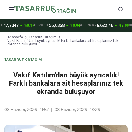
arrow_drop_up
arrow_drop_up
arrow_drop_up
47,7047
55,0358
6.622,46
%0.17
%0.04
%2.00
EURO/TL
ALTIN/GR
BİT
Anasayfa
Tasarruf Ortağım
Vakıf Katılım'dan büyük ayrıcalık! Farklı bankalara ait hesaplarınız tek
ekranda buluşuyor
TASARRUF ORTAĞIM
Vakıf Katılım'dan büyük ayrıcalık!
Farklı bankalara ait hesaplarınız tek
ekranda buluşuyor
08 Haziran, 2026 - 11:57
|
08 Haziran, 2026 - 13:26