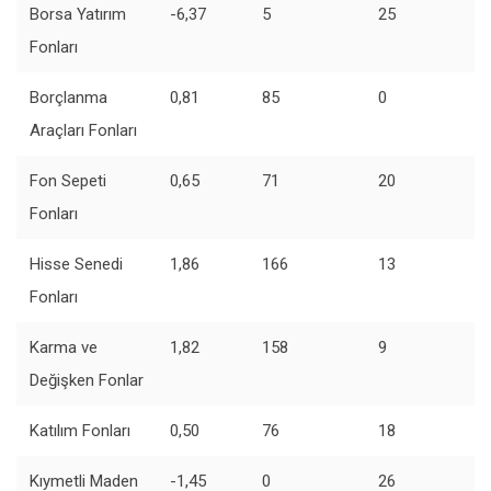
Borsa Yatırım
-6,37
5
25
Fonları
Borçlanma
0,81
85
0
Araçları Fonları
Fon Sepeti
0,65
71
20
Fonları
Hisse Senedi
1,86
166
13
Fonları
Karma ve
1,82
158
9
Değişken Fonlar
Katılım Fonları
0,50
76
18
Kıymetli Maden
-1,45
0
26