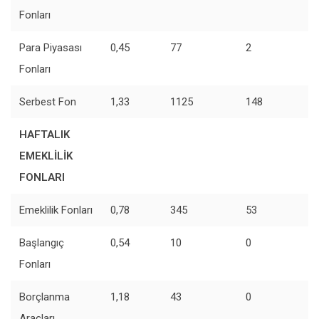
Fonları
Para Piyasası
0,45
77
2
Fonları
Serbest Fon
1,33
1125
148
HAFTALIK
EMEKLİLİK
FONLARI
Emeklilik Fonları
0,78
345
53
Başlangıç
0,54
10
0
Fonları
Borçlanma
1,18
43
0
Araçları