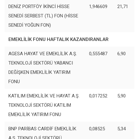
DENİZ PORTFÖY İKİNCİ HİSSE
1,946609
21,71
SENEDİ SERBEST (TL) FON (HİSSE
SENEDİ YOĞUN FON)
EMEKLİLİK FONU HAFTALIK KAZANDIRANLAR
AGESA HAYAT VE EMEKLİLİK A.Ş.
0,555487
6,90
TEKNOLOJİ SEKTÖRÜ YABANCI
DEĞİŞKEN EMEKLİLİK YATIRIM
FONU
KATILIM EMEKLİLİK VE HAYAT A.Ş.
0,017252
5,90
TEKNOLOJİ SEKTÖRÜ KATILIM
EMEKLİLİK YATIRIM FONU
BNP PARİBAS CARDİF EMEKLİLİK
0,08525
5,34
A.Ş. TEKNOLOJİ SEKTÖRÜ