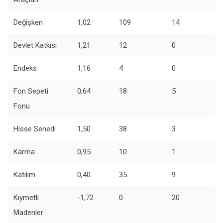
Değişken
1,02
109
14
Devlet Katkısı
1,21
12
0
Endeks
1,16
4
0
Fon Sepeti
0,64
18
5
Fonu
Hisse Senedi
1,50
38
3
Karma
0,95
10
1
Katılım
0,40
35
9
Kıymetli
-1,72
0
20
Madenler