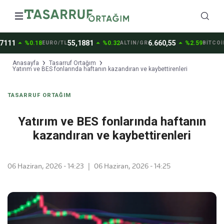
arrow_drop_up
arrow_drop_up
arrow_drop_up
1
55,1881
6.660,55
65
%0.18
%0.32
%2.59
EURO/TL
ALTIN/GR
BİTCOİN
Anasayfa
Tasarruf Ortağım
Yatırım ve BES fonlarında haftanın kazandıran ve kaybettirenleri
TASARRUF ORTAĞIM
Yatırım ve BES fonlarında haftanın
kazandıran ve kaybettirenleri
06 Haziran, 2026 - 14:23
|
06 Haziran, 2026 - 14:25