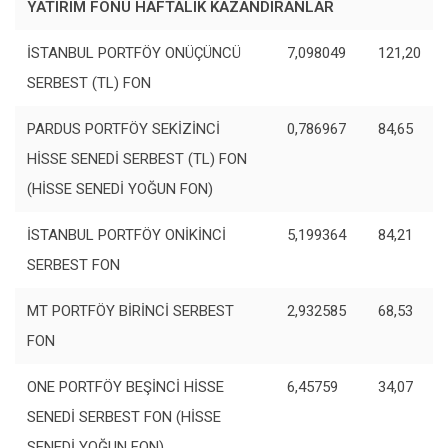
YATIRIM FONU HAFTALIK KAZANDIRANLAR
İSTANBUL PORTFÖY ONÜÇÜNCÜ
7,098049
121,20
SERBEST (TL) FON
PARDUS PORTFÖY SEKİZİNCİ
0,786967
84,65
HİSSE SENEDİ SERBEST (TL) FON
(HİSSE SENEDİ YOĞUN FON)
İSTANBUL PORTFÖY ONİKİNCİ
5,199364
84,21
SERBEST FON
MT PORTFÖY BİRİNCİ SERBEST
2,932585
68,53
FON
ONE PORTFÖY BEŞİNCİ HİSSE
6,45759
34,07
SENEDİ SERBEST FON (HİSSE
SENEDİ YOĞUN FON)