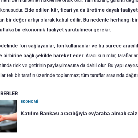
 hem de muhtemel risklerine ortak olur. Yani kazanç garanti değildi
 konusudur.
Elde edilen kâr, ticari ya da üretime dayalı faaliye
n bir değer artışı olarak kabul edilir. Bu nedenle herhangi bir
utlaka bir ekonomik faaliyet yürütülmesi gerekir.
delinde fon sağlayanlar, fon kullananlar ve bu sürece aracıl
e birbirine bağlı şekilde hareket eder.
Aracı kurumlar, taraflar 
lında risk ve getirinin paylaşılmasına da dahil olur. Bu yapı saye
r tek bir tarafın üzerinde toplanmaz; tüm taraflar arasında dağıtıl
ABERLER
EKONOMİ
Katılım Bankası aracılığıyla ev/araba almak caiz