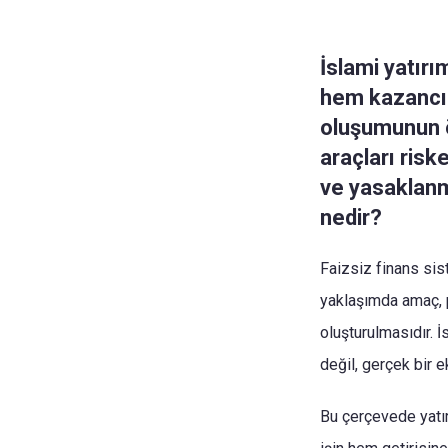
İslami yatırı
hem kazancı 
oluşumunun ö
araçları ris
ve yasaklanmı
nedir?
Faizsiz finans sist
yaklaşımda amaç, p
oluşturulmasıdır.
değil, gerçek bir 
Bu çerçevede yatırı