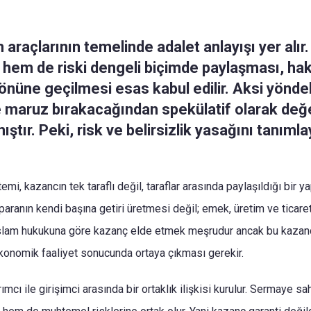
m araçlarının temelinde adalet anlayışı yer alır.
hem de riski dengeli biçimde paylaşması, ha
nüne geçilmesi esas kabul edilir. Aksi yöndek
ke maruz bırakacağından spekülatif olarak değe
ştır. Peki, risk ve belirsizlik yasağını tanıml
emi, kazancın tek taraflı değil, taraflar arasında paylaşıldığı bir y
aranın kendi başına getiri üretmesi değil; emek, üretim ve ticare
 İslam hukukuna göre kazanç elde etmek meşrudur ancak bu kazanc
ekonomik faaliyet sonucunda ortaya çıkması gerekir.
mcı ile girişimci arasında bir ortaklık ilişkisi kurulur. Sermaye sah