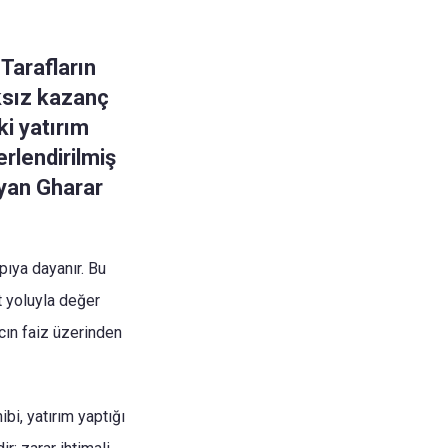
 Tarafların
ksız kazanç
i yatırım
rlendirilmiş
ayan Gharar
apıya dayanır. Bu
t yoluyla değer
ın faiz üzerinden
ibi, yatırım yaptığı