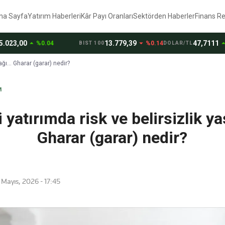
na Sayfa
Yatırım Haberleri
Kâr Payı Oranları
Sektörden Haberler
Finans R
arrow_drop_up
arrow_drop_down
arrow_drop_up
00
13.779,39
47,7111
%0.04
%0.14
%0.18
BIST 100
DOLAR/TL
ağı... Gharar (garar) nedir?
M
 yatırımda risk ve belirsizlik ya
Gharar (garar) nedir?
Mayıs, 2026 - 17:45