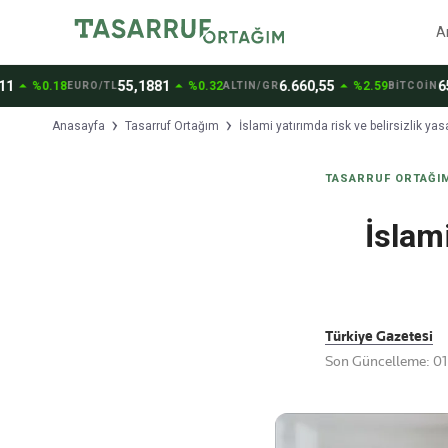
A
arrow_drop_up
arrow_drop_up
55,1881
6.660,55
65.023,
.18
%0.32
%2.59
EURO/TL
ALTIN/GR
BİTCOİN
Anasayfa
Tasarruf Ortağım
İslami yatırımda risk ve belirsizlik yas
TASARRUF ORTAĞI
İslami
Türkiye Gazetesi
Son Güncelleme: 01 