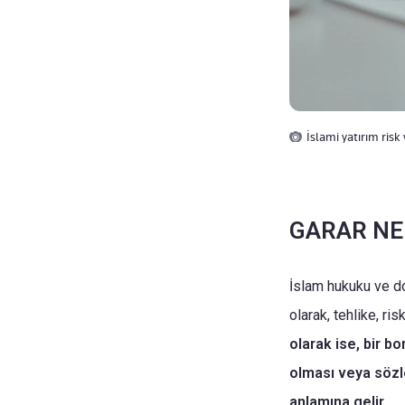
İslami yatırım risk 
GARAR NE
İslam hukuku ve do
olarak, tehlike, ri
olarak ise, bir b
olması veya sözl
anlamına gelir.