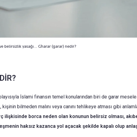
ve belirsizlik yasağı... Gharar (garar) nedir?
DİR?
layısıyla İslami finansın temel konularından biri de garar meseles
sk, kişinin bilmeden malını veya canını tehlikeye atması gibi anlaml
orç ilişkisinde borca neden olan konunun belirsiz olması, akıbe
eşmenin haksız kazanca yol açacak şekilde kapalı olup anlaş