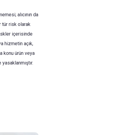
lmemesi; alıcının da
tür risk olarak
iskler içerisinde
ya hizmetin açık,
ıma konu ürün veya
e yasaklanmıştır.