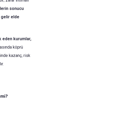
r; zarar ihtimali
tlerin sonucu
 gelir elde
ık eden kurumlar,
arasında köprü
sinde kazanç, risk
ır.
 mi?