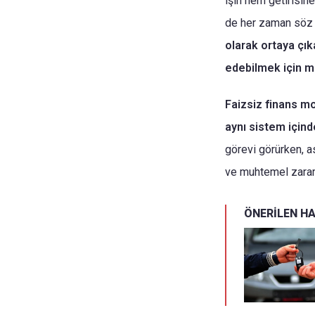
işin hem getirisine
de her zaman söz
olarak ortaya çıka
edebilmek için m
Faizsiz finans mo
aynı sistem içind
görevi görürken, as
ve muhtemel zararla
ÖNERİLEN H