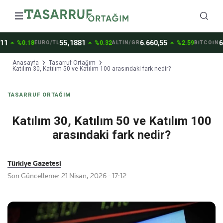
arrow_drop_up
arrow_drop_up
arrow_drop_up
1
55,1881
6.660,55
64.
%0.18
%0.32
%2.59
EURO/TL
ALTIN/GR
BİTCOİN
Anasayfa
Tasarruf Ortağım
Katılım 30, Katılım 50 ve Katılım 100 arasındaki fark nedir?
TASARRUF ORTAĞIM
Katılım 30, Katılım 50 ve Katılım 100
arasındaki fark nedir?
Türkiye Gazetesi
Son Güncelleme: 21 Nisan, 2026 - 17:12