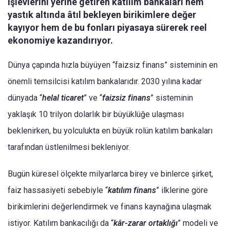
işlevlerini yerine getiren katılım bankaları hem
yastık altında âtıl bekleyen birikimlere değer
kayıyor hem de bu fonları piyasaya sürerek reel
ekonomiye kazandırıyor.
Dünya çapında hızla büyüyen “faizsiz finans” sisteminin en
önemli temsilcisi katılım bankalarıdır. 2030 yılına kadar
dünyada “
helal ticaret
” ve “
faizsiz finans
” sisteminin
yaklaşık 10 trilyon dolarlık bir büyüklüğe ulaşması
beklenirken, bu yolculukta en büyük rolün katılım bankaları
tarafından üstlenilmesi bekleniyor.
Bugün küresel ölçekte milyarlarca birey ve binlerce şirket,
faiz hassasiyeti sebebiyle “
katılım finans
” ilklerine göre
birikimlerini değerlendirmek ve finans kaynağına ulaşmak
istiyor. Katılım bankacılığı da “
kâr-zarar ortaklığı
” modeli ve