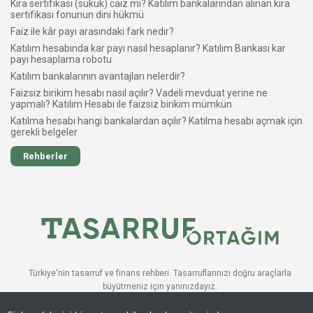
Kira sertifikası (sukuk) caiz mi? Katılım bankalarından alınan kira
sertifikası fonunun dini hükmü
Faiz ile kâr payı arasındaki fark nedir?
Katılım hesabında kar payı nasıl hesaplanır? Katılım Bankası kar
payı hesaplama robotu
Katılım bankalarının avantajları nelerdir?
Faizsiz birikim hesabı nasıl açılır? Vadeli mevduat yerine ne
yapmalı? Katılım Hesabı ile faizsiz birikim mümkün
Katılma hesabı hangi bankalardan açılır? Katılma hesabı açmak için
gerekli belgeler
Rehberler
Türkiye'nin tasarruf ve finans rehberi. Tasarruflarınızı doğru araçlarla
büyütmeniz için yanınızdayız.
BÜLTENE ABONE OLUN