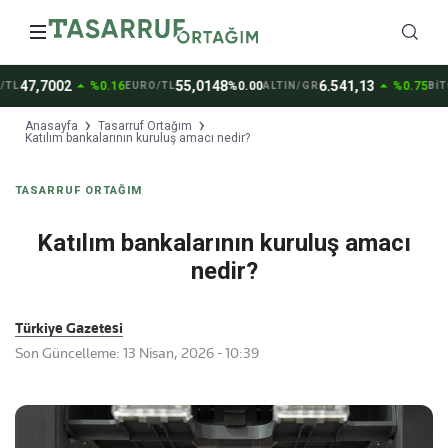
arrow_drop_up
arrow_drop_up
47,7002
55,0148
6.541,13
%0.16
%0.00
%0.75
L
EURO/TL
ALTIN/GR
BİTC
Anasayfa
Tasarruf Ortağım
Katılım bankalarının kuruluş amacı nedir?
TASARRUF ORTAĞIM
Katılım bankalarının kuruluş amacı
nedir?
Türkiye Gazetesi
Son Güncelleme: 13 Nisan, 2026 - 10:39